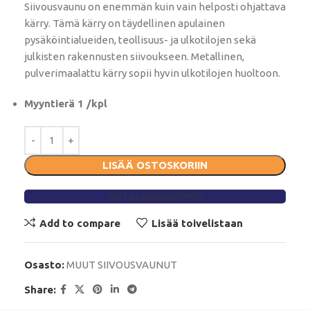
Siivousvaunu on enemmän kuin vain helposti ohjattava
kärry. Tämä kärry on täydellinen apulainen
pysäköintialueiden, teollisuus- ja ulkotilojen sekä
julkisten rakennusten siivoukseen. Metallinen,
pulverimaalattu kärry sopii hyvin ulkotilojen huoltoon.
Myyntierä 1 /kpl
LISÄÄ OSTOSKORIIN
TÄYTÄ LAINAHAKEMUS
Add to compare
Lisää toivelistaan
Osasto:
MUUT SIIVOUSVAUNUT
Share: