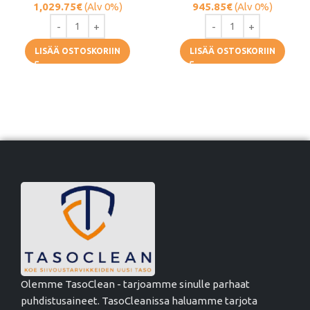
1,029.75
€
(Alv 0%)
945.85
€
(Alv 0%)
LISÄÄ OSTOSKORIIN
LISÄÄ OSTOSKORIIN
Olemme TasoClean - tarjoamme sinulle parhaat
puhdistusaineet. TasoCleanissa haluamme tarjota