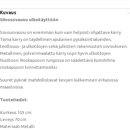
Kuvaus
Siivousvaunu ulkokäyttöön
Siivousvaunu on enemmän kuin vain helposti ohjattava kärry.
Tämä kärry on täydellinen apulainen pysäköintialueiden,
teollisuus- ja ulkotilojen sekä julkisten rakennusten siivoukseen.
Metallinen, pulverimaalattu kärry sopii hyvin ulkotilojen
huoltoon. Roskapussin rungossa on säädettävä kumihihna
roskapussin kiinnittämiseksi.
Suuret pyörät mahdollistavat kevyen kulkemisen erilaisissa
maastoissa.
Tuotetiedot:
Korkeus 103 cm
Leveys 70 cm
Materiaali Metalli