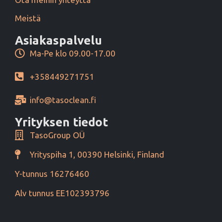
Meistä
Asiakaspalvelu
Ma-Pe klo 09.00-17.00
+358449271751
info@tasoclean.fi
Yrityksen tiedot
TasoGroup OÜ
Yrityspiha 1, 00390 Helsinki, Finland
Y-tunnus 16276460
Alv tunnus EE102393796