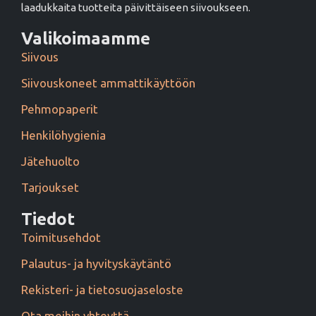
laadukkaita tuotteita päivittäiseen siivoukseen.
Valikoimaamme
Siivous
Siivouskoneet ammattikäyttöön
Pehmopaperit
Henkilöhygienia
Jätehuolto
Tarjoukset
Tiedot
Toimitusehdot
Palautus- ja hyvityskäytäntö
Rekisteri- ja tietosuojaseloste
Ota meihin yhteyttä