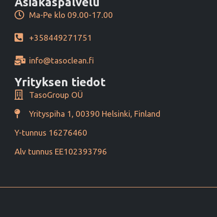
Asiakaspalvelu
Ma-Pe klo 09.00-17.00
+358449271751
info@tasoclean.fi
Yrityksen tiedot
TasoGroup OÜ
Yrityspiha 1, 00390 Helsinki, Finland
Y-tunnus 16276460
Alv tunnus EE102393796