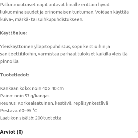
Pallonmuotoiset napit antavat liinalle erittäin hyvät
liukuominaisuudet ja erinomaisen tuntuman. Voidaan käyttää
kuiva-, märkä- tai suihkupuhdistukseen.
Käyttöalue:
Yleiskäyttöinen ylläpitopuhdistus, sopii keittiöihin ja
saniteettitiloihin, varmistaa parhaat tulokset kaikilla yleisillä
pinnoilla.
Tuotetiedot:
Kankaan koko: noin 40 x 40 cm
Paino: noin 53 g/kangas
Reunus: Korkealaatuinen, kestävä, repäisynkestävä
Pestävä: 60–95 °C
Laatikon sisältö: 200 tuotetta
Arviot (0)