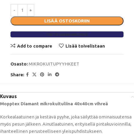
LISÄÄ OSTOSKORIIN
TÄYTÄ LAINAHAKEMUS
Add to compare
Lisää toivelistaan
Osasto:
MIKROKUITUPYYHKEET
Share:
Kuvaus
Mopptex Diamant mikrokuituliina 40x40cm vihreä
Korkealaatuinen ja kestävä pyyhe, joka säilyttää ominaisuutensa
myös pesun jälkeen. Ainutlaatuinen, erityisellä pintakuvioinnilla,
ihanteellinen perusteelliseen yleispuhdistukseen.