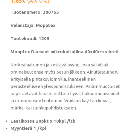
1.85
€
(Alv 0%)
Tuotenumero: 300753
Valmistaja: Mopptex
Tuotekoodi: 1209
Mopptex Diamant mikrokuituliina 40x40cm vihreä
Korkealaatuinen ja kestävä pyyhe, joka säilyttää
ominaisuutensa myös pesun jälkeen. Ainutlaatuinen,
erityisellä pintakuvioinnilla, ihanteellinen
perusteelliseen yleispuhdistukseen. Pallonmuotoiset
napit antavat liinalle erittäin hyvät liukuominaisuudet
ja erinomaisen tuntuman. Voidaan käyttää kuiva-,
märkä- tai suihkupuhdistukseen.
Laatikossa 20pkt x 10kpl /ltk
Myyntierä 1 /kpl