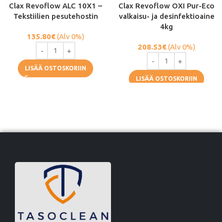
Clax Revoflow ALC 10X1 –
Clax Revoflow OXI Pur-Eco
Tekstiilien pesutehostin
valkaisu- ja desinfektioaine
4kg
135.80
€
(Alv 0%)
208.53
€
(Alv 0%)
LISÄÄ OSTOSKORIIN
LISÄÄ OSTOSKORIIN