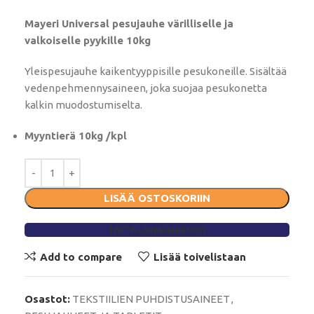
Mayeri Universal pesujauhe värilliselle ja
valkoiselle pyykille 10kg
Yleispesujauhe kaikentyyppisille pesukoneille. Sisältää
vedenpehmennysaineen, joka suojaa pesukonetta
kalkin muodostumiselta.
Myyntierä 10kg /kpl
LISÄÄ OSTOSKORIIN
TÄYTÄ LAINAHAKEMUS
Add to compare
Lisää toivelistaan
Osastot:
TEKSTIILIEN PUHDISTUSAINEET
,