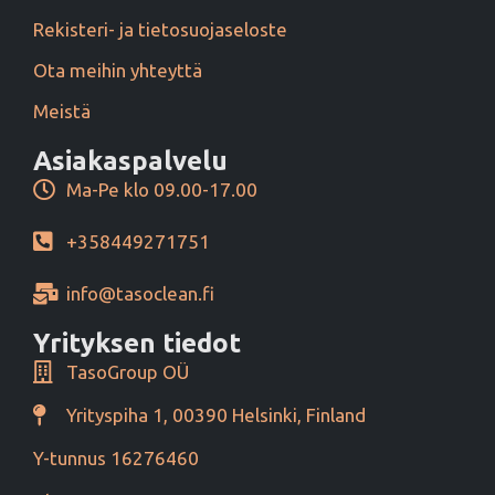
Rekisteri- ja tietosuojaseloste
Ota meihin yhteyttä
Meistä
Asiakaspalvelu
Ma-Pe klo 09.00-17.00
+358449271751
info@tasoclean.fi
Yrityksen tiedot
TasoGroup OÜ
Yrityspiha 1, 00390 Helsinki, Finland
Y-tunnus 16276460