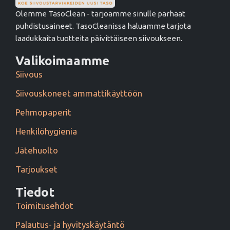
Olemme TasoClean - tarjoamme sinulle parhaat
puhdistusaineet. TasoCleanissa haluamme tarjota
laadukkaita tuotteita päivittäiseen siivoukseen.
Valikoimaamme
Siivous
Siivouskoneet ammattikäyttöön
Pehmopaperit
Henkilöhygienia
Jätehuolto
Tarjoukset
Tiedot
Toimitusehdot
Palautus- ja hyvityskäytäntö