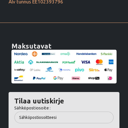
Alv tunnus EE102393796
Maksutavat
Tilaa uutiskirje
Sähköpostiosoite :