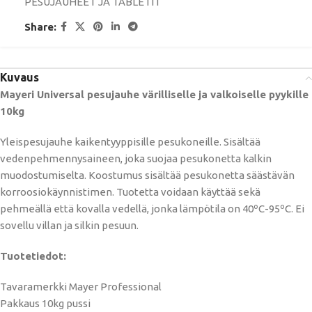
PESUJAUHEET JA TABLETIT
Share:
Kuvaus
Mayeri Universal pesujauhe värilliselle ja valkoiselle pyykille
10kg
Yleispesujauhe kaikentyyppisille pesukoneille. Sisältää
vedenpehmennysaineen, joka suojaa pesukonetta kalkin
muodostumiselta. Koostumus sisältää pesukonetta säästävän
korroosiokäynnistimen. Tuotetta voidaan käyttää sekä
pehmeällä että kovalla vedellä, jonka lämpötila on 40ºC-95ºC. Ei
sovellu villan ja silkin pesuun.
Tuotetiedot:
Tavaramerkki Mayer Professional
Pakkaus 10kg pussi