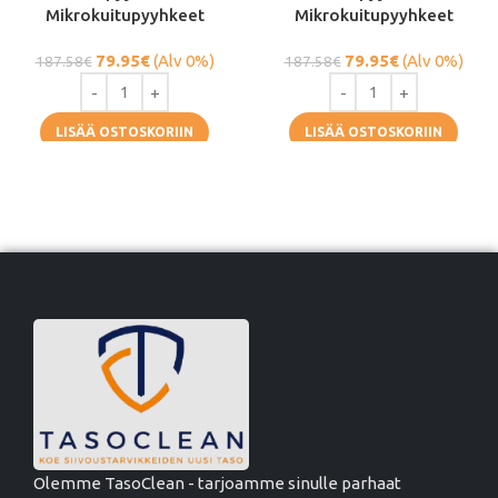
Mikrokuitupyyhkeet
Mikrokuitupyyhkeet
79.95
€
(Alv 0%)
79.95
€
(Alv 0%)
187.58
€
187.58
€
LISÄÄ OSTOSKORIIN
LISÄÄ OSTOSKORIIN
Olemme TasoClean - tarjoamme sinulle parhaat