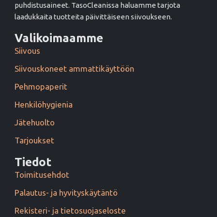
puhdistusaineet. TasoCleanissa haluamme tarjota
laadukkaita tuotteita päivittäiseen siivoukseen.
Valikoimaamme
Siivous
Siivouskoneet ammattikäyttöön
Pehmopaperit
Henkilöhygienia
Jätehuolto
Tarjoukset
Tiedot
Toimitusehdot
Palautus- ja hyvityskäytäntö
Rekisteri- ja tietosuojaseloste