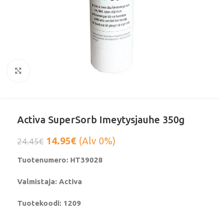
Klikkaa suurentaaksesi
Activa SuperSorb Imeytysjauhe 350g
14.95
€
(Alv 0%)
24.45
€
Tuotenumero: HT39028
Valmistaja: Activa
Tuotekoodi: 1209