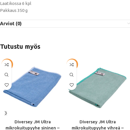
Laatikossa 6 kpl
Pakkaus 350 g
Arviot (0)
Tutustu myös
-57%
-57%
Diversey JM Ultra
Diversey JM Ultra
mikrokuitupyyhe sininen –
mikrokuitupyyhe vihreä –