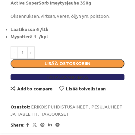
Activa SuperSorb Imeytysjauhe 350g
Oksennuksen, virtsan, veren, öljyn ym. poistoon.
Laatikossa 6 /ltk
Myyntierä 1 /kpl
LISÄÄ OSTOSKORIIN
TÄYTÄ LAINAHAKEMUS
Add to compare
Lisää toivelistaan
Osastot:
ERIKOISPUHDISTUSAINEET
,
PESUJAUHEET
JA TABLETIT
,
TARJOUKSET
Share: