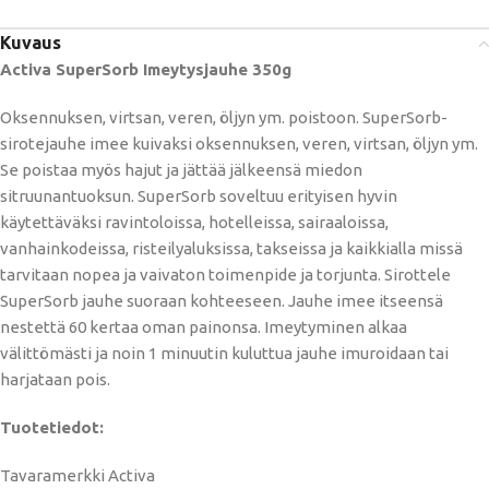
Kuvaus
Activa SuperSorb Imeytysjauhe 350g
Oksennuksen, virtsan, veren, öljyn ym. poistoon. SuperSorb-
sirotejauhe imee kuivaksi oksennuksen, veren, virtsan, öljyn ym.
Se poistaa myös hajut ja jättää jälkeensä miedon
sitruunantuoksun. SuperSorb soveltuu erityisen hyvin
käytettäväksi ravintoloissa, hotelleissa, sairaaloissa,
vanhainkodeissa, risteilyaluksissa, takseissa ja kaikkialla missä
tarvitaan nopea ja vaivaton toimenpide ja torjunta. Sirottele
SuperSorb jauhe suoraan kohteeseen. Jauhe imee itseensä
nestettä 60 kertaa oman painonsa. Imeytyminen alkaa
välittömästi ja noin 1 minuutin kuluttua jauhe imuroidaan tai
harjataan pois.
Tuotetiedot:
Tavaramerkki Activa