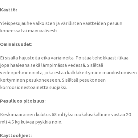
Käyttö:
Yleispesujauhe valkoisten ja värillisten vaatteiden pesuun
koneessa tai manuaalisesti.
Ominaisuudet:
Ei sisällä hajusteita eikä väriaineita. Poistaa tehokkaasti likaa
jopa haaleana sekä lämpimässä vedessä. Sisältää
vedenpehmennintä, joka estää kalkkikertymien muodostumisen
kertyminen pesukoneeseen. Sisältää pesukoneen
korroosionestoainetta suojaksi.
Pesuliuos pitoisuus:
Keskimääräinen kulutus 68 ml (yksi ruokalusikallinen vastaa 20
ml) 4,5 kg kuivaa pyykkiä noin.
Käyttöohjeet: