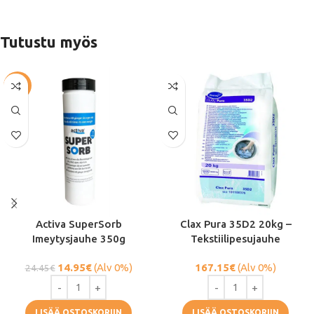
Tutustu myös
-39%
Activa SuperSorb
Clax Pura 35D2 20kg –
Imeytysjauhe 350g
Tekstiilipesujauhe
14.95
€
(Alv 0%)
167.15
€
(Alv 0%)
24.45
€
LISÄÄ OSTOSKORIIN
LISÄÄ OSTOSKORIIN