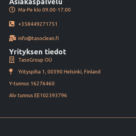
Asiakaspalvelu
Ma-Pe klo 09.00-17.00
+358449271751
info@tasoclean.fi
Yrityksen tiedot
TasoGroup OÜ
Yrityspiha 1, 00390 Helsinki, Finland
Y-tunnus 16276460
Alv tunnus EE102393796