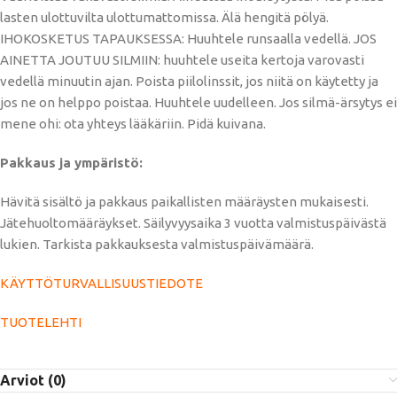
lasten ulottuvilta ulottumattomissa. Älä hengitä pölyä.
IHOKOSKETUS TAPAUKSESSA: Huuhtele runsaalla vedellä. JOS
AINETTA JOUTUU SILMIIN: huuhtele useita kertoja varovasti
vedellä minuutin ajan. Poista piilolinssit, jos niitä on käytetty ja
jos ne on helppo poistaa. Huuhtele uudelleen. Jos silmä-ärsytys ei
mene ohi: ota yhteys lääkäriin. Pidä kuivana.
Pakkaus ja ympäristö:
Hävitä sisältö ja pakkaus paikallisten määräysten mukaisesti.
Jätehuoltomääräykset. Säilyvyysaika 3 vuotta valmistuspäivästä
lukien. Tarkista pakkauksesta valmistuspäivämäärä.
KÄYTTÖTURVALLISUUSTIEDOTE
TUOTELEHTI
Arviot (0)