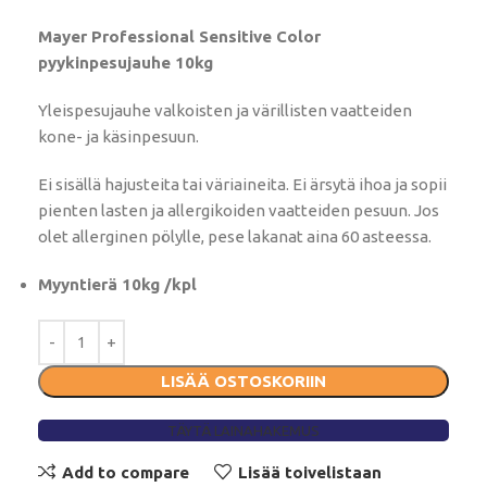
Mayer Professional Sensitive Color
pyykinpesujauhe 10kg
Yleispesujauhe valkoisten ja värillisten vaatteiden
kone- ja käsinpesuun.
Ei sisällä hajusteita tai väriaineita. Ei ärsytä ihoa ja sopii
pienten lasten ja allergikoiden vaatteiden pesuun. Jos
olet allerginen pölylle, pese lakanat aina 60 asteessa.
Myyntierä 10kg /kpl
LISÄÄ OSTOSKORIIN
TÄYTÄ LAINAHAKEMUS
Add to compare
Lisää toivelistaan