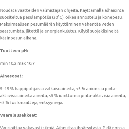
Noudata vaatteiden valmistajan ohjeita. Käyttämällä alhaisinta
suositeltua pesulämpötila (30°C), oikea annostelu ja konepesu.
Maksimaalisen pesumäärän käyttäminen vähentää veden
saastumista, jätettä ja energiankulutus. Käytä suojakäsineitä
käsinpesun aikana.
Tuotteen pH:
min 10,2 max 10,7
Ainesosat:
5–15 % happipohjaisia ​​valkaisuaineita, <5 % anionisia pinta-
aktiivisia aineita aineita, <5 % ionittomia pinta-aktiivisia aineita,
<5 % fosfonaatteja, entsyymejä.
Vaaralausekkeet:
Vaurioittaa vakavasti silmiä. Aiheuttaa ihoärsytystä. Pidä poissa