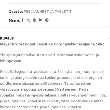
Osasto:
PESUJAUHEET JA TABLETIT
Share:
Kuvaus
Mayer Professional Sensitive Color pyykinpesujauhe 10kg
Yleispesujauhe valkoisten ja värillisten vaatteiden kone- ja
käsinpesuun.
Ei sisällä hajusteita tai väriaineita. Ei ärsytä ihoa ja sopii pienten
lasten ja allergikoiden vaatteiden pesuun. Jos olet allerginen
pölylle, pese lakanat aina 60 asteessa. Tartuntatautien
yhteydessä lämpötila nostetaan 60 asteeseen. Käytä
suojakäsineitä käsinpesun aikana. Sisältää vedenpehmennintä,
joka suojaa pesukonetta kalkkikertymiltä. Koostumus sisältää
korroosionestoainetta, joka suojaa pesukonetta.