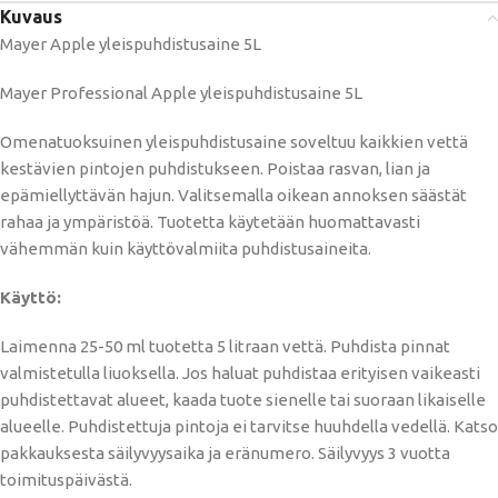
Kuvaus
Mayer Apple yleispuhdistusaine 5L
Mayer Professional Apple yleispuhdistusaine 5L
Omenatuoksuinen yleispuhdistusaine soveltuu kaikkien vettä
kestävien pintojen puhdistukseen. Poistaa rasvan, lian ja
epämiellyttävän hajun. Valitsemalla oikean annoksen säästät
rahaa ja ympäristöä. Tuotetta käytetään huomattavasti
vähemmän kuin käyttövalmiita puhdistusaineita.
Käyttö:
Laimenna 25-50 ml tuotetta 5 litraan vettä. Puhdista pinnat
valmistetulla liuoksella. Jos haluat puhdistaa erityisen vaikeasti
puhdistettavat alueet, kaada tuote sienelle tai suoraan likaiselle
alueelle. Puhdistettuja pintoja ei tarvitse huuhdella vedellä. Katso
pakkauksesta säilyvyysaika ja eränumero. Säilyvyys 3 vuotta
toimituspäivästä.