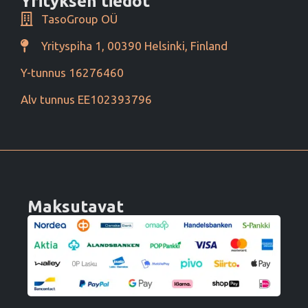
Yrityksen tiedot
TasoGroup OÜ
Yrityspiha 1, 00390 Helsinki, Finland
Y-tunnus 16276460
Alv tunnus EE102393796
Maksutavat