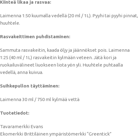
Kiinteä likaa ja rasvaa:
Laimenna 1:50 kuumalla vedellä (20 ml / 1L). Pyyhi tai pyyhi pinnat,
huuhtele.
Rasvakeittimen puhdistaminen:
Sammuta rasvakeitin, kaada öljy ja jäännökset pois. Laimenna
1:25 (40 ml / 1L) rasvakeitin kylmään veteen. Jätä kori ja
ruokailuvälineet liuokseen liota yön yli. Huuhtele puhtaalla
vedellä, anna kuivua.
Suihkepullon täyttäminen:
Laimenna 30 ml / 750 ml kylmää vettä
Tuotetiedot:
Tavaramerkki Evans
Ekomerkki Brittiläinen ympäristömerkki “Greentick”