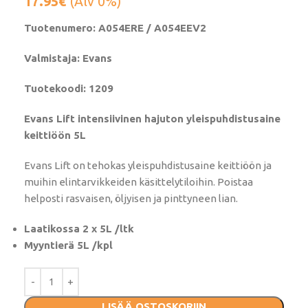
17.95
€
(Alv 0%)
Tuotenumero: A054ERE / A054EEV2
Valmistaja: Evans
Tuotekoodi: 1209
Evans Lift intensiivinen hajuton yleispuhdistusaine
keittiöön 5L
Evans Lift on tehokas yleispuhdistusaine keittiöön ja
muihin elintarvikkeiden käsittelytiloihin. Poistaa
helposti rasvaisen, öljyisen ja pinttyneen lian.
Laatikossa 2 x 5L /ltk
Myyntierä 5L /kpl
LISÄÄ OSTOSKORIIN