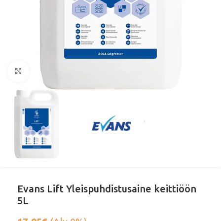
Klikkaa suurentaaksesi
Evans Lift Yleispuhdistusaine keittiöön
5L