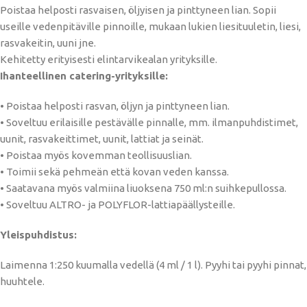
Poistaa helposti rasvaisen, öljyisen ja pinttyneen lian. Sopii
useille vedenpitäville pinnoille, mukaan lukien liesituuletin, liesi,
rasvakeitin, uuni jne.
Kehitetty erityisesti elintarvikealan yrityksille.
Ihanteellinen catering-yrityksille:
• Poistaa helposti rasvan, öljyn ja pinttyneen lian.
• Soveltuu erilaisille pestävälle pinnalle, mm. ilmanpuhdistimet,
uunit, rasvakeittimet, uunit, lattiat ja seinät.
• Poistaa myös kovemman teollisuuslian.
• Toimii sekä pehmeän että kovan veden kanssa.
• Saatavana myös valmiina liuoksena 750 ml:n suihkepullossa.
• Soveltuu ALTRO- ja POLYFLOR-lattiapäällysteille.
Yleispuhdistus:
Laimenna 1:250 kuumalla vedellä (4 ml / 1 l). Pyyhi tai pyyhi pinnat,
huuhtele.