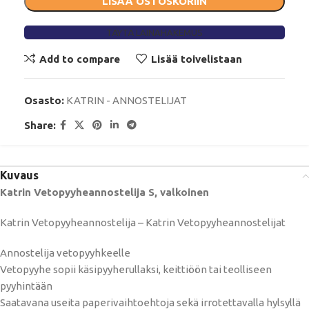
LISÄÄ OSTOSKORIIN
TÄYTÄ LAINAHAKEMUS
Add to compare
Lisää toivelistaan
Osasto:
KATRIN - ANNOSTELIJAT
Share:
Kuvaus
Katrin Vetopyyheannostelija S, valkoinen
Katrin Vetopyyheannostelija – Katrin Vetopyyheannostelijat
Annostelija vetopyyhkeelle
Vetopyyhe sopii käsipyyherullaksi, keittiöön tai teolliseen
pyyhintään
Saatavana useita paperivaihtoehtoja sekä irrotettavalla hylsyllä