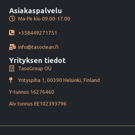
Asiakaspalvelu
Ma-Pe klo 09.00-17.00
+358449271751
info@tasoclean.fi
Yrityksen tiedot
TasoGroup OÜ
Yrityspiha 1, 00390 Helsinki, Finland
Y-tunnus 16276460
Alv tunnus EE102393796