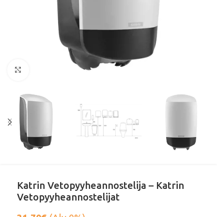
Klikkaa suurentaaksesi
Katrin Vetopyyheannostelija – Katrin
Vetopyyheannostelijat