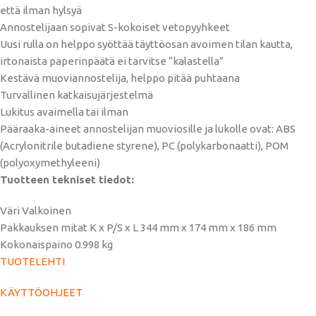
että ilman hylsyä
Annostelijaan sopivat S-kokoiset vetopyyhkeet
Uusi rulla on helppo syöttää täyttöosan avoimen tilan kautta,
irtonaista paperinpäätä ei tarvitse “kalastella”
Kestävä muoviannostelija, helppo pitää puhtaana
Turvallinen katkaisujärjestelmä
Lukitus avaimella tai ilman
Pääraaka-aineet annostelijan muoviosille ja lukolle ovat: ABS
(Acrylonitrile butadiene styrene), PC (polykarbonaatti), POM
(polyoxymethyleeni)
Tuotteen tekniset tiedot:
Väri Valkoinen
Pakkauksen mitat K x P/S x L 344 mm x 174 mm x 186 mm
Kokonaispaino 0.998 kg
TUOTELEHTI
KÄYTTÖOHJEET