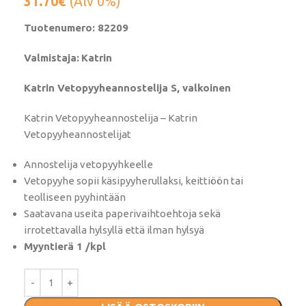
31.70
€
(Alv 0%)
Tuotenumero: 82209
Valmistaja:
Katrin
Katrin Vetopyyheannostelija S, valkoinen
Katrin Vetopyyheannostelija – Katrin
Vetopyyheannostelijat
Annostelija vetopyyhkeelle
Vetopyyhe sopii käsipyyherullaksi, keittiöön tai
teolliseen pyyhintään
Saatavana useita paperivaihtoehtoja sekä
irrotettavalla hylsyllä että ilman hylsyä
Myyntierä 1 /kpl