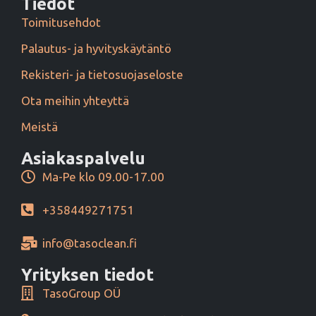
Tiedot
Toimitusehdot
Palautus- ja hyvityskäytäntö
Rekisteri- ja tietosuojaseloste
Ota meihin yhteyttä
Meistä
Asiakaspalvelu
Ma-Pe klo 09.00-17.00
+358449271751
info@tasoclean.fi
Yrityksen tiedot
TasoGroup OÜ