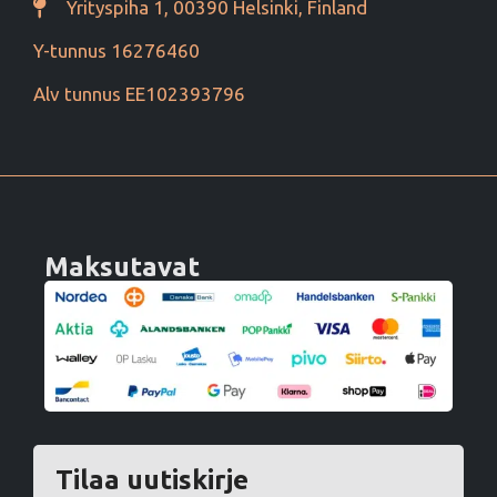
Yrityspiha 1, 00390 Helsinki, Finland
Y-tunnus 16276460
Alv tunnus EE102393796
Maksutavat
Tilaa uutiskirje