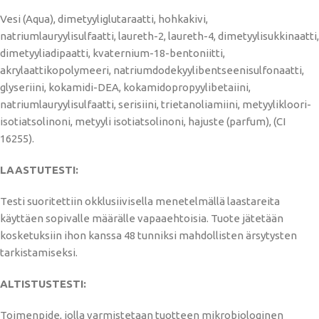
Vesi (Aqua), dimetyyliglutaraatti, hohkakivi,
natriumlauryylisulfaatti, laureth-2, laureth-4, dimetyylisukkinaatti,
dimetyyliadipaatti, kvaternium-18-bentoniitti,
akrylaattikopolymeeri, natriumdodekyylibentseenisulfonaatti,
glyseriini, kokamidi-DEA, kokamidopropyylibetaiini,
natriumlauryylisulfaatti, serisiini, trietanoliamiini, metyylikloori-
isotiatsolinoni, metyyli isotiatsolinoni, hajuste (parfum), (CI
16255).
LAASTUTESTI:
Testi suoritettiin okklusiivisella menetelmällä laastareita
käyttäen sopivalle määrälle vapaaehtoisia. Tuote jätetään
kosketuksiin ihon kanssa 48 tunniksi mahdollisten ärsytysten
tarkistamiseksi.
ALTISTUSTESTI:
Toimenpide, jolla varmistetaan tuotteen mikrobiologinen