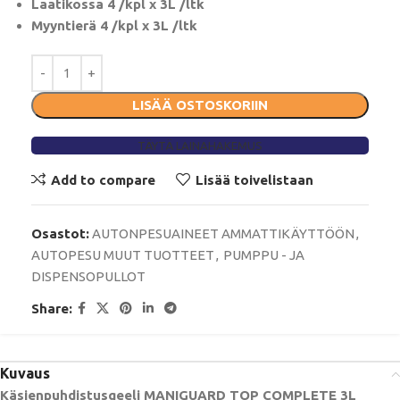
Laatikossa 4 /kpl x 3L /ltk
Myyntierä 4 /kpl x 3L /ltk
LISÄÄ OSTOSKORIIN
TÄYTÄ LAINAHAKEMUS
Add to compare
Lisää toivelistaan
Osastot:
AUTONPESUAINEET AMMATTIKÄYTTÖÖN
,
AUTOPESU MUUT TUOTTEET
,
PUMPPU - JA
DISPENSOPULLOT
Share:
Kuvaus
Käsienpuhdistusgeeli MANIGUARD TOP COMPLETE 3L