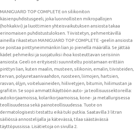
MANIGUARD TOP COMPLETE on silikoniton
käsienpuhdistusgeeli, joka luonnollisten mikropallojen
(hohkakivi) ja liuottimien yhteisvaikutuksen ansiosta takaa
erinomaisen puhdistustuloksen. Tiivistetyn, pehmentävillä
aineilla rikastetun MANIGUARD TOP COMPLETE -geelin ansiosta
se poistaa pinttyneimmänkin lian jo pienellä määrällä. Se jättää
kädet pehmeiksi ja suojatuiksi ihoa kosteuttavan serisiinin
ansiosta. Geeli on erityisesti suunniteltu poistamaan erittäin
pinttyn lian, kuten maalin, musteen, silikonin, emalin, tiivisteiden,
tervan, polyuretaanivaahdon, ruosteen, liimojen, hartsien,
rasvan, öljyn, voiteluaineiden, hiilivetyjen, bitumin, hiilimustan ja
grafiitin. Se sopii ammattikäyttöön auto- ja teollisuussektoreilla:
autokorjaamoissa, kolarikorjaamoissa, kone- ja metallurgisessa
teollisuudessa sekä painoteollisuudessa. Tuote on
dermatologisesti testattu eikä tuki putkia. Saatavilla 3 litran
säiliössä annostelijalla ja kätevässä, tilaa säästävässä
täyttöpussissa. Lisätietoja on sivulla 2.