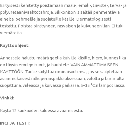
Erityisesti kehitetty poistamaan maali-, emali-, tiiviste-, terva- ja
polyuretaanivaahtotahroja. Silikoniton, sisältää pehmentäviä
aineita: pehmeille ja suojatuille käsille. Dermatologisesti
testattu. Poistaa pinttyneen, rasvaisen ja kuivuneen lian. Ei tuki
viemäreitä.
Käyttöohjeet:
Annostele haluttu määrä geeliä kuiville käsille, hiero, kunnes lika
on täysin emulgoitunut, ja huuhtele. VAIN AMMATTIMAISEEN
KÄYTTÖÖN. Tuote säilyttää ominaisuutensa, jos se säilytetään
asianmukaisesti alkuperäispakkauksessaan, valolta ja lämmöltä
suojattuna, viileässä ja kuivassa paikassa, 5–35 °C:n lämpötilassa.
Vinkki:
Käytä 12 kuukauden kuluessa avaamisesta.
INCI JA TESTI: