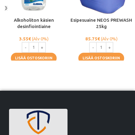
Alkoholiton käsien
Esipesuaine NEOS PREWASH
desinfiointiaine
25kg
3.55
€
(Alv 0%)
85.75
€
(Alv 0%)
LISÄÄ OSTOSKORIIN
LISÄÄ OSTOSKORIIN