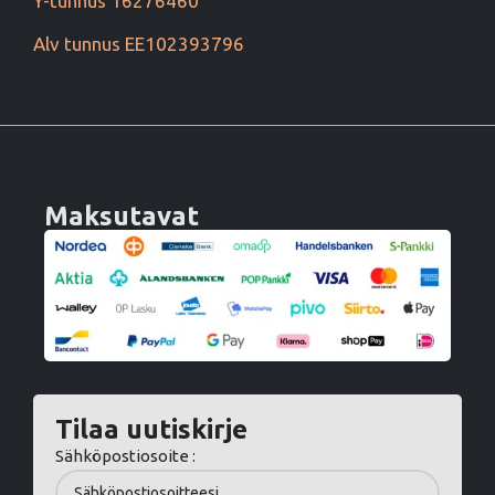
Y-tunnus 16276460
Alv tunnus EE102393796
Maksutavat
Tilaa uutiskirje
Sähköpostiosoite :