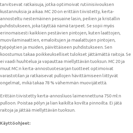
tarvitsevat ratkaisuja, jotka optimoivat rutiinisiivouksen
kustannuksia ja aikaa. MC 20 on erittäin tiivistetty, kerta-
annosteltu nestemäinen pesuaine lasin, peilien ja kristallin
puhdistukseen, joka täyttää nämä tarpeet. Se sopii myös
erinomaisesti kaikkien pestävien pintojen, kuten laattojen,
muovilaminaattien, emaloitujen ja maalattujen pintojen,
työpöytien ja muiden, päivittäiseen puhdistukseen. Sen
koostumus takaa poikkeukselliset tulokset jättämättä raitoja. Se
ei vaadi huuhtelua ja vapauttaa miellyttävän tuoksun. MC 20 ja
muut MC:n kerta-annostuotesarjan tuotteet optimoivat
varastotilan ja ratkaisevat pullojen hävittämiseen liittyvät
ongelmat, mikä takaa 78 % vähemmän muovijätettä.
Erittäin tiivistetty kerta-annosliuos laimennettuna 750 ml:n
pulloon. Poistaa pölyn ja lian kaikilta kovilta pinnoilta. Ei jätä
raitoja ja jättää miellyttävän tuoksun.
Käyttöohjeet: