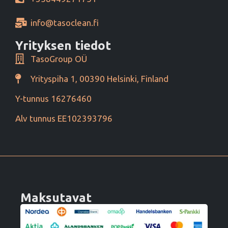
info@tasoclean.fi
Yrityksen tiedot
TasoGroup OÜ
Yrityspiha 1, 00390 Helsinki, Finland
Y-tunnus 16276460
Alv tunnus EE102393796
Maksutavat