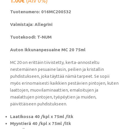
1.00
€
(Alv 0%)
Tuotenumero: 016MC200532
Valmistaja: Allegrini
Tuotekoodi: T-NUM
Auton ikkunanpesuaine MC 20 75ml
MC 20 on erittäin tiivistetty, kerta-annosteltu
nestemäinen pesuaine lasin, peilien ja kristallin
puhdistukseen, joka täyttää nämä tarpeet. Se sopii
myös erinomaisesti kaikkien pestävien pintojen, kuten
laattojen, muovilaminaattien, emaloitujen ja
maalattujen pintojen, työpöytien ja muiden,
päivittäiseen puhdistukseen.
Laatikossa 40 /kpl x 75ml /ltk
Myyntierä 40 /kpl x 75ml /ltk