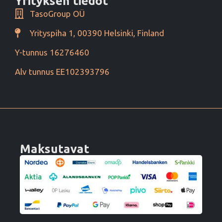
Yrityksen tiedot
TasoGroup OÜ
Yrityspiha 1, 00390 Helsinki, Finland
Y-tunnus 16276460
Alv tunnus EE102393796
Maksutavat