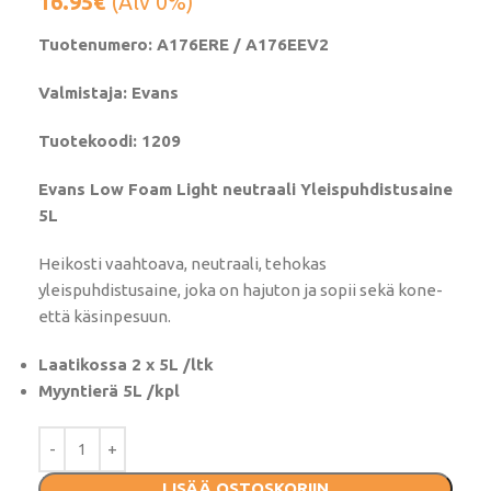
16.95
€
(Alv 0%)
Tuotenumero: A176ERE / A176EEV2
Valmistaja: Evans
Tuotekoodi: 1209
Evans Low Foam Light neutraali Yleispuhdistusaine
5L
Heikosti vaahtoava, neutraali, tehokas
yleispuhdistusaine, joka on hajuton ja sopii sekä kone-
että käsinpesuun.
Laatikossa 2 x 5L /ltk
Myyntierä 5L /kpl
LISÄÄ OSTOSKORIIN