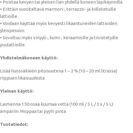
• Poistaa kevyen tai yleisen lian yhdellä koneen läpikäynnillä.
• Erittäin suositeltava marmori-, terrazzo- ja kiillotetuille
lattioille.
• Voidaan käyttää myös kevyesti likaantuneiden lattioiden
yleispesuun.
• Soveltuu myös vinyyli-, kumi-, keraamisille ja tiivistetyille
puulattioille.
Yhdistelmäkoneen käyttö:
Lisää liuossäiliöön pitoisuutena 1 – 2 % (10 – 20 ml litrassa)
riippuen likaisuudesta.
Yleinen käyttö:
Laimenna 1:50 osaa kuumaa vettä (100 ml / 5 L / 3 x / 5 L)
ämpäriin. Moppaa tai pyyhi pinta.
Tuotetiedot: