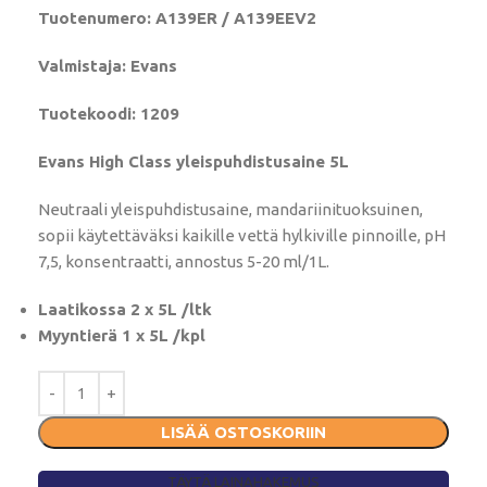
Tuotenumero: A139ER / A139EEV2
Valmistaja: Evans
Tuotekoodi: 1209
Evans High Class yleispuhdistusaine 5L
Neutraali yleispuhdistusaine, mandariinituoksuinen,
sopii käytettäväksi kaikille vettä hylkiville pinnoille, pH
7,5, konsentraatti, annostus 5-20 ml/1L.
Laatikossa 2 x 5L /ltk
Myyntierä 1 x 5L /kpl
LISÄÄ OSTOSKORIIN
TÄYTÄ LAINAHAKEMUS