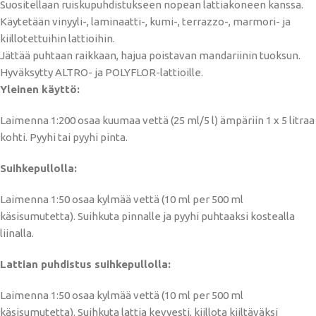
Suositellaan ruiskupuhdistukseen nopean lattiakoneen kanssa.
Käytetään vinyyli-, laminaatti-, kumi-, terrazzo-, marmori- ja
kiillotettuihin lattioihin.
Jättää puhtaan raikkaan, hajua poistavan mandariinin tuoksun.
Hyväksytty ALTRO- ja POLYFLOR-lattioille.
Yleinen käyttö:
Laimenna 1:200 osaa kuumaa vettä (25 ml/5 l) ämpäriin 1 x 5 litraa
kohti. Pyyhi tai pyyhi pinta.
Suihkepullolla:
Laimenna 1:50 osaa kylmää vettä (10 ml per 500 ml
käsisumutetta). Suihkuta pinnalle ja pyyhi puhtaaksi kostealla
liinalla.
Lattian puhdistus suihkepullolla:
Laimenna 1:50 osaa kylmää vettä (10 ml per 500 ml
käsisumutetta). Suihkuta lattia kevyesti, kiillota kiiltäväksi