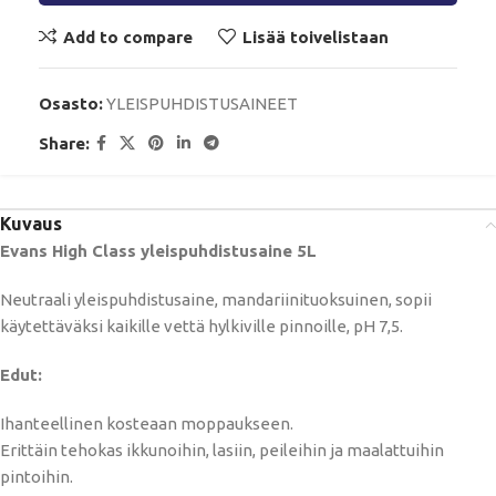
Add to compare
Lisää toivelistaan
Osasto:
YLEISPUHDISTUSAINEET
Share:
Kuvaus
Evans High Class yleispuhdistusaine 5L
Neutraali yleispuhdistusaine, mandariinituoksuinen, sopii
käytettäväksi kaikille vettä hylkiville pinnoille, pH 7,5.
Edut:
Ihanteellinen kosteaan moppaukseen.
Erittäin tehokas ikkunoihin, lasiin, peileihin ja maalattuihin
pintoihin.