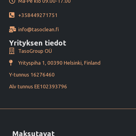
Ma-Pe klo 09.00-17.00
+358449271751
info@tasoclean.fi
Yrityksen tiedot
TasoGroup OÜ
Yrityspiha 1, 00390 Helsinki, Finland
Y-tunnus 16276460
Alv tunnus EE102393796
Maksutavat