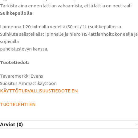
Tarkista aina ennen lattian vahaamista, että lattia on neutraali.
Suihkepullolla:
Laimenna 1:20 kylmällä vedellä (50 ml / 1L) suihkepullossa.
Suihkuta säästeliäästi pinnalle ja hiero HS-lattianhoitokoneella ja
sopivalla
puhdistuslevyn kanssa.
Tuotetiedot:
Tavaramerkki Evans
Suositus Ammattikäyttöön
KÄYTTÖTURVALLISUUSTIEDOTE EN
TUOTELEHTI EN
Arviot (0)