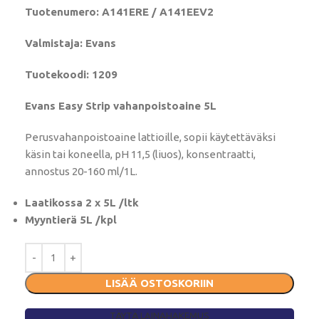
Tuotenumero: A141ERE / A141EEV2
Valmistaja: Evans
Tuotekoodi: 1209
Evans Easy Strip vahanpoistoaine 5L
Perusvahanpoistoaine lattioille, sopii käytettäväksi
käsin tai koneella, pH 11,5 (liuos), konsentraatti,
annostus 20-160 ml/1L.
Laatikossa 2 x 5L /ltk
Myyntierä 5L /kpl
LISÄÄ OSTOSKORIIN
TÄYTÄ LAINAHAKEMUS