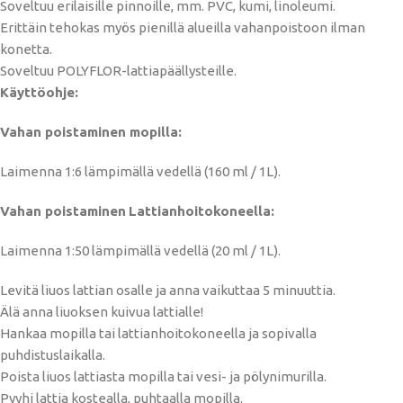
Soveltuu erilaisille pinnoille, mm. PVC, kumi, linoleumi.
Erittäin tehokas myös pienillä alueilla vahanpoistoon ilman
konetta.
Soveltuu POLYFLOR-lattiapäällysteille.
Käyttöohje:
Vahan poistaminen mopilla:
Laimenna 1:6 lämpimällä vedellä (160 ml / 1L).
Vahan poistaminen
Lattianhoitokoneella:
Laimenna 1:50 lämpimällä vedellä (20 ml / 1L).
Levitä liuos lattian osalle ja anna vaikuttaa 5 minuuttia.
Älä anna liuoksen kuivua lattialle!
Hankaa mopilla tai lattianhoitokoneella ja sopivalla
puhdistuslaikalla.
Poista liuos lattiasta mopilla tai vesi- ja pölynimurilla.
Pyyhi lattia kostealla, puhtaalla mopilla.