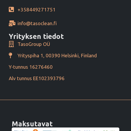
+358449271751
info@tasoclean.fi
Yrityksen tiedot
TasoGroup OÜ
Yrityspiha 1, 00390 Helsinki, Finland
Y-tunnus 16276460
Alv tunnus EE102393796
Maksutavat