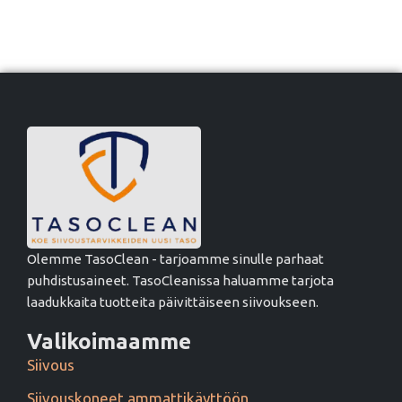
Olemme TasoClean - tarjoamme sinulle parhaat
puhdistusaineet. TasoCleanissa haluamme tarjota
laadukkaita tuotteita päivittäiseen siivoukseen.
Valikoimaamme
Siivous
Siivouskoneet ammattikäyttöön