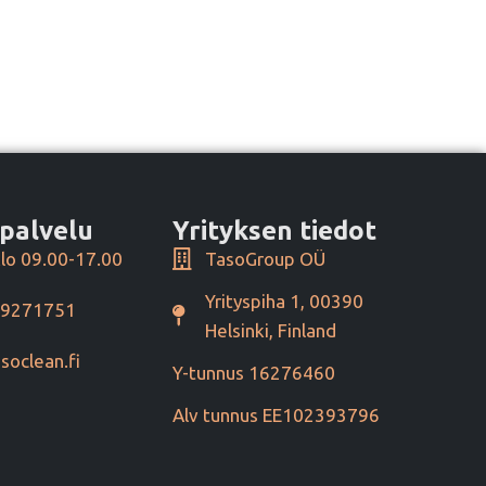
palvelu
Yrityksen tiedot
lo 09.00-17.00
TasoGroup OÜ
Yrityspiha 1, 00390
49271751
Helsinki, Finland
soclean.fi
Y-tunnus 16276460
Alv tunnus EE102393796