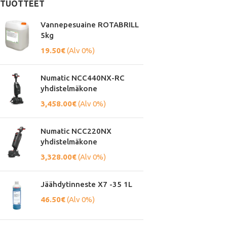
TUOTTEET
Vannepesuaine ROTABRILL
5kg
19.50
€
(Alv 0%)
Numatic NCC440NX-RC
yhdistelmäkone
3,458.00
€
(Alv 0%)
Numatic NCC220NX
yhdistelmäkone
3,328.00
€
(Alv 0%)
Jäähdytinneste X7 -35 1L
46.50
€
(Alv 0%)