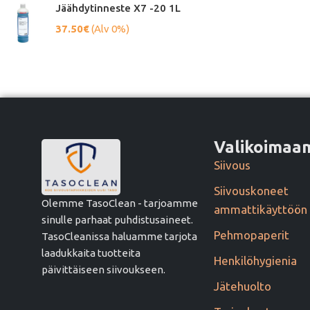
Jäähdytinneste X7 -20 1L
37.50
€
(Alv 0%)
Valikoima
Siivous
Siivouskoneet
Olemme TasoClean - tarjoamme
ammattikäyttöön
sinulle parhaat puhdistusaineet.
Pehmopaperit
TasoCleanissa haluamme tarjota
laadukkaita tuotteita
Henkilöhygienia
päivittäiseen siivoukseen.
Jätehuolto