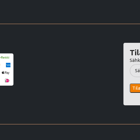
Til
Sähk