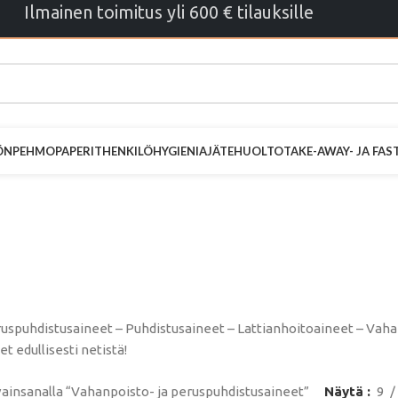
Ilmainen toimitus yli 600 € tilauksille
ÖN
PEHMOPAPERIT
HENKILÖHYGIENIA
JÄTEHUOLTO
TAKE-AWAY- JA FA
ahanpoisto- ja
spuhdistusain
uspuhdistusaineet – Puhdistusaineet – Lattianhoitoaineet – Vaha
t edullisesti netistä!
ainsanalla “Vahanpoisto- ja peruspuhdistusaineet”
Näytä
9