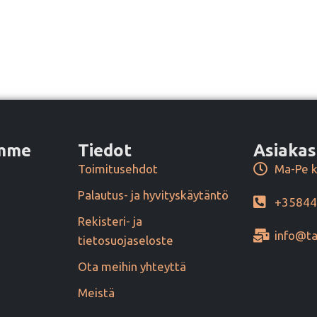
amme
Tiedot
Asiakas
Toimitusehdot
Ma-Pe k
Palautus- ja hyvityskäytäntö
+3584
Rekisteri- ja
info@ta
tietosuojaseloste
Ota meihin yhteyttä
Meistä