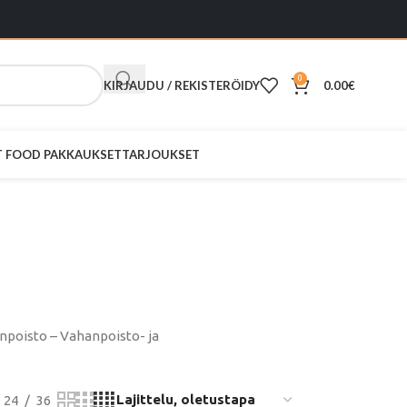
0
KIRJAUDU / REKISTERÖIDY
0.00
€
ST FOOD PAKKAUKSET
TARJOUKSET
eet
npoisto – Vahanpoisto- ja
24
36