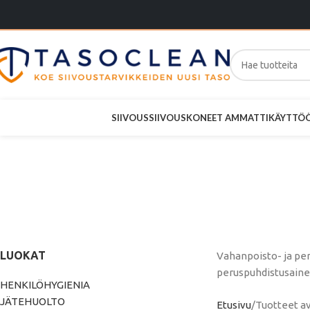
SIIVOUS
SIIVOUSKONEET AMMATTIKÄYTTÖ
V
peru
LUOKAT
Vahanpoisto- ja per
peruspuhdistusainee
HENKILÖHYGIENIA
JÄTEHUOLTO
Etusivu
Tuotteet av