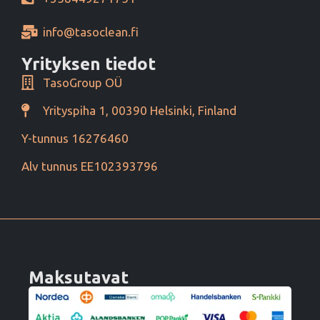
info@tasoclean.fi
Yrityksen tiedot
TasoGroup OÜ
Yrityspiha 1, 00390 Helsinki, Finland
Y-tunnus 16276460
Alv tunnus EE102393796
Maksutavat