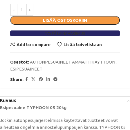
LISÄÄ OSTOSKORIIN
TÄYTÄ LAINAHAKEMUS
Add to compare
Lisää toivelistaan
Osastot:
AUTONPESUAINEET AMMATTIKÄYTTÖÖN
,
ESIPESUAINEET
Share:
Kuvaus
Esipesuaine TYPHOON 05 20kg
Jotkin autonpesujärjestelmissä käytettävät tuotteet voivat
aiheuttaa ongelmia annostelupumppujen kanssa. TYPHOON 05