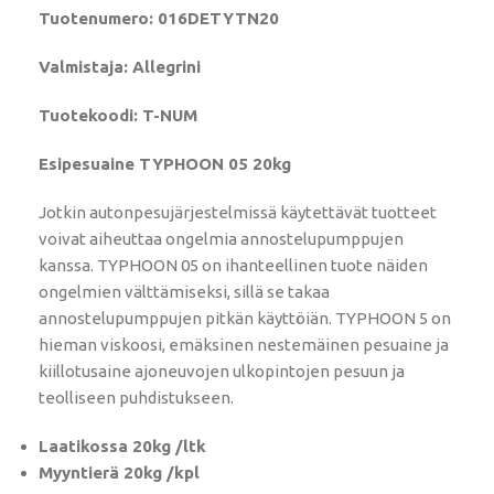
Tuotenumero: 016DETYTN20
Valmistaja: Allegrini
Tuotekoodi: T-NUM
Esipesuaine TYPHOON 05 20kg
Jotkin autonpesujärjestelmissä käytettävät tuotteet
voivat aiheuttaa ongelmia annostelupumppujen
kanssa. TYPHOON 05 on ihanteellinen tuote näiden
ongelmien välttämiseksi, sillä se takaa
annostelupumppujen pitkän käyttöiän. TYPHOON 5 on
hieman viskoosi, emäksinen nestemäinen pesuaine ja
kiillotusaine ajoneuvojen ulkopintojen pesuun ja
teolliseen puhdistukseen.
Laatikossa 20kg /ltk
Myyntierä 20kg /kpl