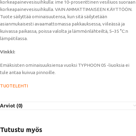
korkeapainevesisuihkulla: ime 10-prosenttinen vesiliuos suoraan
korkeapainevesisuihkulla. VAIN AMMATTIMAISEEN KÄYTTÖÖN.
Tuote säilyttää ominaisuutensa, kun sitä säilytetään
asianmukaisesti avaamattomassa pakkauksessa, viileässä ja
kuivassa paikassa, poissa valolta ja lämmönlähteiltä, ​​5–35 °C:n
lämpötilassa.
Vinkki:
Emäksisten ominaisuuksiensa vuoksi TYPHOON 05 -liuoksia ei
tule antaa kuivua pinnoille.
TUOTELEHTI
Arviot (0)
Tutustu myös