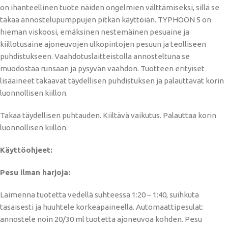
on ihanteellinen tuote näiden ongelmien välttämiseksi, sillä se
takaa annostelupumppujen pitkän käyttöiän. TYPHOON 5 on
hieman viskoosi, emäksinen nestemäinen pesuaine ja
kiillotusaine ajoneuvojen ulkopintojen pesuun ja teolliseen
puhdistukseen. Vaahdotuslaitteistolla annosteltuna se
muodostaa runsaan ja pysyvän vaahdon. Tuotteen erityiset
lisäaineet takaavat täydellisen puhdistuksen ja palauttavat korin
luonnollisen kiillon.
Takaa täydellisen puhtauden. Kiiltävä vaikutus. Palauttaa korin
luonnollisen kiillon.
Käyttöohjeet:
Pesu ilman harjoja:
Laimenna tuotetta vedellä suhteessa 1:20 – 1:40, suihkuta
tasaisesti ja huuhtele korkeapaineella. Automaattipesulat:
annostele noin 20/30 ml tuotetta ajoneuvoa kohden. Pesu