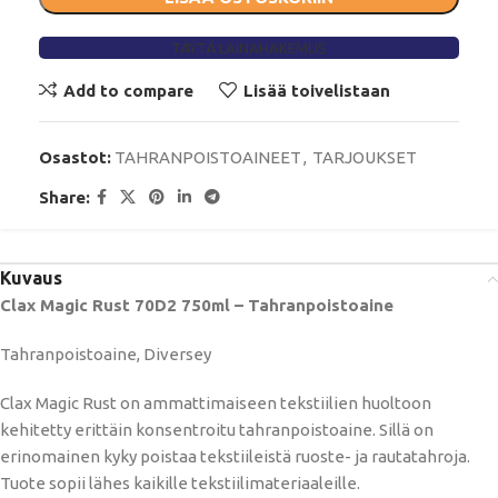
TÄYTÄ LAINAHAKEMUS
Add to compare
Lisää toivelistaan
Osastot:
TAHRANPOISTOAINEET
,
TARJOUKSET
Share:
Kuvaus
Clax Magic Rust 70D2 750ml – Tahranpoistoaine
Tahranpoistoaine, Diversey
Clax Magic Rust on ammattimaiseen tekstiilien huoltoon
kehitetty erittäin konsentroitu tahranpoistoaine. Sillä on
erinomainen kyky poistaa tekstiileistä ruoste- ja rautatahroja.
Tuote sopii lähes kaikille tekstiilimateriaaleille.