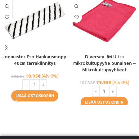
Jonmaster Pro Hankausmoppi
Diversey JM Ultra
40cm tarrakiinnitys
mikrokuitupyyhe punainen –
Mikrokuitupyyhkeet
18.95
€
(Alv 0%)
38.56
€
79.95
€
(Alv 0%)
187.58
€
LISÄÄ OSTOSKORIIN
LISÄÄ OSTOSKORIIN