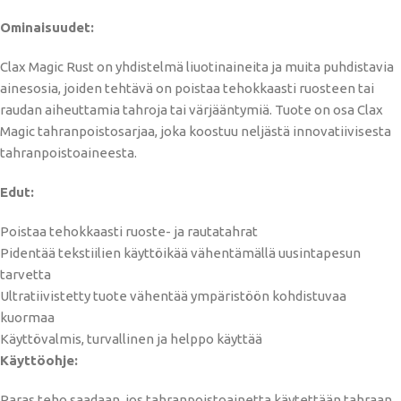
Ominaisuudet:
Clax Magic Rust on yhdistelmä liuotinaineita ja muita puhdistavia
ainesosia, joiden tehtävä on poistaa tehokkaasti ruosteen tai
raudan aiheuttamia tahroja tai värjääntymiä. Tuote on osa Clax
Magic tahranpoistosarjaa, joka koostuu neljästä innovatiivisesta
tahranpoistoaineesta.
Edut:
Poistaa tehokkaasti ruoste- ja rautatahrat
Pidentää tekstiilien käyttöikää vähentämällä uusintapesun
tarvetta
Ultratiivistetty tuote vähentää ympäristöön kohdistuvaa
kuormaa
Käyttövalmis, turvallinen ja helppo käyttää
Käyttöohje:
Paras teho saadaan, jos tahranpoistoainetta käytettään tahraan