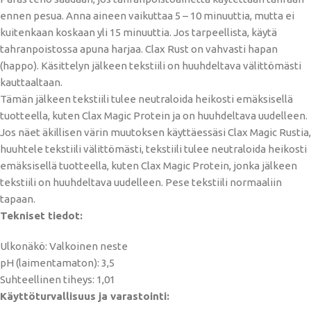
ennen pesua. Anna aineen vaikuttaa 5 – 10 minuuttia, mutta ei
kuitenkaan koskaan yli 15 minuuttia. Jos tarpeellista, käytä
tahranpoistossa apuna harjaa. Clax Rust on vahvasti hapan
(happo). Käsittelyn jälkeen tekstiili on huuhdeltava välittömästi
kauttaaltaan.
Tämän jälkeen tekstiili tulee neutraloida heikosti emäksisellä
tuotteella, kuten Clax Magic Protein ja on huuhdeltava uudelleen.
Jos näet äkillisen värin muutoksen käyttäessäsi Clax Magic Rustia,
huuhtele tekstiili välittömästi, tekstiili tulee neutraloida heikosti
emäksisellä tuotteella, kuten Clax Magic Protein, jonka jälkeen
tekstiili on huuhdeltava uudelleen. Pese tekstiili normaaliin
tapaan.
Tekniset tiedot:
Ulkonäkö: Valkoinen neste
pH (laimentamaton): 3,5
Suhteellinen tiheys: 1,01
Käyttöturvallisuus ja varastointi: