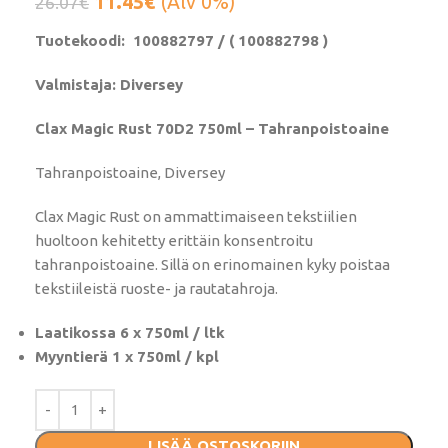
11.45
€
(Alv 0%)
26.07
€
Tuotekoodi:
100882797 / ( 100882798 )
Valmistaja: Diversey
Clax Magic Rust 70D2 750ml – Tahranpoistoaine
Tahranpoistoaine, Diversey
Clax Magic Rust on ammattimaiseen tekstiilien
huoltoon kehitetty erittäin konsentroitu
tahranpoistoaine. Sillä on erinomainen kyky poistaa
tekstiileistä ruoste- ja rautatahroja.
Laatikossa 6 x 750ml / ltk
Myyntierä 1 x 750ml / kpl
LISÄÄ OSTOSKORIIN