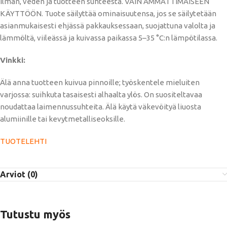
ilman, veden ja tuotteen suhteesta. VAIN AMMATTIMAISEEN
KÄYTTÖÖN. Tuote säilyttää ominaisuutensa, jos se säilytetään
asianmukaisesti ehjässä pakkauksessaan, suojattuna valolta ja
lämmöltä, viileässä ja kuivassa paikassa 5–35 °C:n lämpötilassa.
Vinkki:
Älä anna tuotteen kuivua pinnoille; työskentele mieluiten
varjossa: suihkuta tasaisesti alhaalta ylös. On suositeltavaa
noudattaa laimennussuhteita. Älä käytä väkevöityä liuosta
alumiinille tai kevytmetalliseoksille.
TUOTELEHTI
Arviot (0)
Tutustu myös