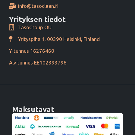
info@tasoclean.fi
Yrityksen tiedot
TasoGroup OÜ
Yrityspiha 1, 00390 Helsinki, Finland
Y-tunnus 16276460
Alv tunnus EE102393796
Maksutavat