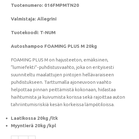
Tuotenumero: 016FMPMTN20
Valmistaja: Allegrini
Tuotekoodi: T-NUM
Autoshampoo FOAMING PLUS M 20kg
FOAMING PLUS M on hajusteeton, emäksinen,
“lumiefekti”-puhdistusvaahto, joka on erityisesti
suunniteltu maalattujen pintojen hellävaraiseen
puhdistukseen. Tarttumalla ajoneuvoon vaahto
helpottaa pinnan peittämistä kokonaan, hidastaa
haihtumista ja kuivumista korissa sekä rajoittaa auton
tahriintumisriskiä kesän korkeissa lämpötiloissa.
Laatikossa 20kg /ltk
Myyntierä 20kg /kpl