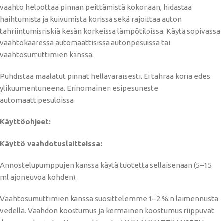
vaahto helpottaa pinnan peittämistä kokonaan, hidastaa
haihtumista ja kuivumista korissa sekä rajoittaa auton
tahriintumisriskiä kesän korkeissa lämpötiloissa. Käytä sopivassa
vaahtokaaressa automaattisissa autonpesuissa tai
vaahtosumuttimien kanssa.
Puhdistaa maalatut pinnat hellävaraisesti. Ei tahraa koria edes
ylikuumentuneena. Erinomainen esipesuneste
automaattipesuloissa.
Käyttöohjeet:
Käyttö vaahdotuslaitteissa:
Annostelupumppujen kanssa käytä tuotetta sellaisenaan (5–15
ml ajoneuvoa kohden).
Vaahtosumuttimien kanssa suosittelemme 1–2 %:n laimennusta
vedellä. Vaahdon koostumus ja kermainen koostumus riippuvat