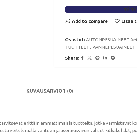
TÄYTÄ
Add to compare
Lisää 
Osastot:
AUTONPESUAINEET A
TUOTTEET
,
VANNEPESUAINEET
Share:
KUVAUS
ARVIOT (0)
rvitsevat erittäin ammattimaisia ​​tuotteita, jotka varmistavat k
ta voitelemalla vanteen ja asennusvivun väliset kitkakohdat, poi