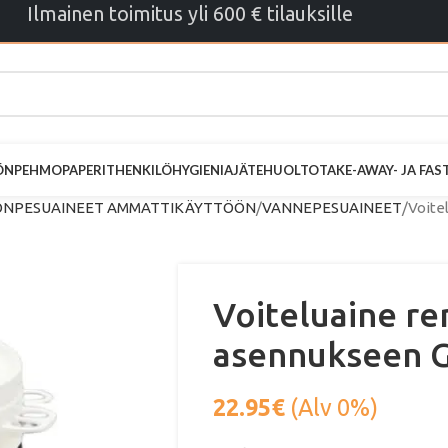
Ilmainen toimitus yli 600 € tilauksille
ÖN
PEHMOPAPERIT
HENKILÖHYGIENIA
JÄTEHUOLTO
TAKE-AWAY- JA FA
NPESUAINEET AMMATTIKÄYTTÖÖN
VANNEPESUAINEET
Voite
Voiteluaine r
asennukseen 
22.95
€
(Alv 0%)