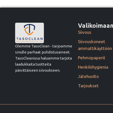
Valikoima
Siivous
Siivouskoneet
Olemme TasoClean - tarjoamme
ammattikäyttöön
sinulle parhaat puhdistusaineet.
Pehmopaperit
TasoCleanissa haluamme tarjota
laadukkaita tuotteita
Henkilöhygienia
päivittäiseen siivoukseen.
Jätehuolto
Tarjoukset