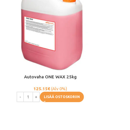
Autovaha ONE WAX 25kg
Esipesuain
125.15
€
(Alv 0%)
85
LISÄÄ OSTOSKORIIN