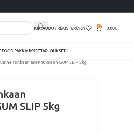
0
KIRJAUDU / REKISTERÖIDY
0.00
€
ST FOOD PAKKAUKSET
TARJOUKSET
luaine renkaan asennukseen GUM SLIP 5kg
enkaan
GUM SLIP 5kg