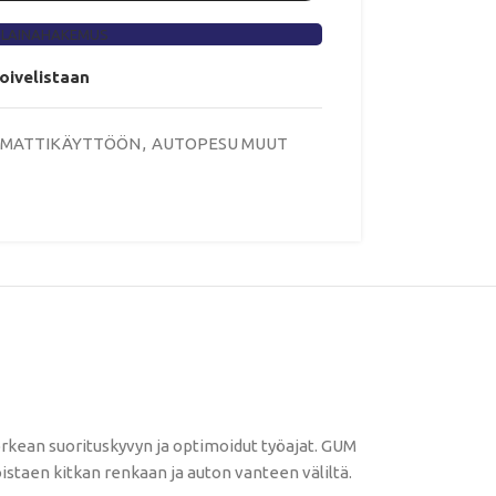
 LAINAHAKEMUS
toivelistaan
MMATTIKÄYTTÖÖN
,
AUTOPESU MUUT
orkean suorituskyvyn ja optimoidut työajat. GUM
staen kitkan renkaan ja auton vanteen väliltä.