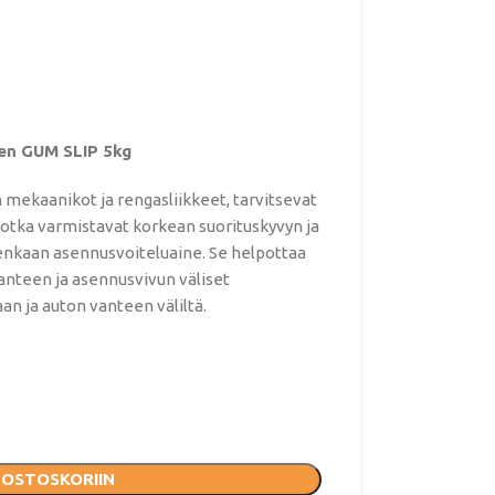
en GUM SLIP 5kg
mekaanikot ja rengasliikkeet, tarvitsevat
, jotka varmistavat korkean suorituskyvyn ja
enkaan asennusvoiteluaine. Se helpottaa
anteen ja asennusvivun väliset
an ja auton vanteen väliltä.
 OSTOSKORIIN