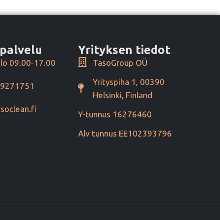
palvelu
Yrityksen tiedot
lo 09.00-17.00
TasoGroup OÜ
Yrityspiha 1, 00390
49271751
Helsinki, Finland
soclean.fi
Y-tunnus 16276460
Alv tunnus EE102393796