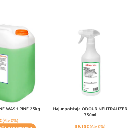
NE WASH PINE 25kg
Hajunpoistaja ODOUR NEUTRALIZER
750ml
€
(Alv 0%)
59.13
€
(Alv 0%)