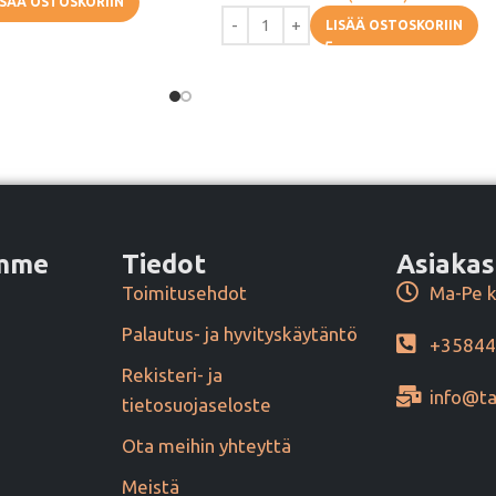
ISÄÄ OSTOSKORIIN
LISÄÄ OSTOSKORIIN
amme
Tiedot
Asiakas
Toimitusehdot
Ma-Pe k
Palautus- ja hyvityskäytäntö
+3584
Rekisteri- ja
info@ta
tietosuojaseloste
Ota meihin yhteyttä
Meistä