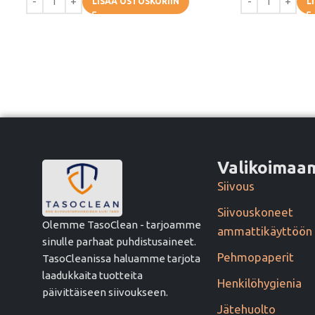
LISÄÄ OSTOSKORIIN
L
Valikoima
Siivous
Siivouskoneet
Olemme TasoClean - tarjoamme
ammattikäyttöön
sinulle parhaat puhdistusaineet.
Pehmopaperit
TasoCleanissa haluamme tarjota
laadukkaita tuotteita
Henkilöhygienia
päivittäiseen siivoukseen.
Jätehuolto