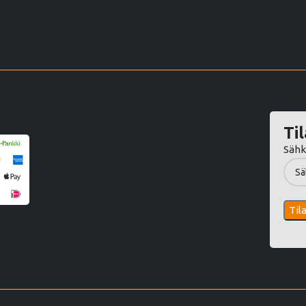
Til
Sähk