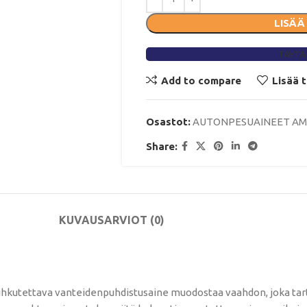
LISÄÄ
TÄYTÄ
Add to compare
Lisää 
Osastot:
AUTONPESUAINEET A
Share:
KUVAUS
ARVIOT (0)
kutettava vanteidenpuhdistusaine muodostaa vaahdon, joka tarttuu