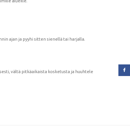
ille alueille.
 ajan ja pyyhi sitten sienellä tai harjalla.
Face
esti, vältä pitkäaikaista kosketusta ja huuhtele