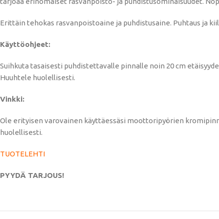
tarjoaa erinomaiset rasvanpoisto- ja puhdistusominaisuudet. Nop
Erittäin tehokas rasvanpoistoaine ja puhdistusaine. Puhtaus ja kiilt
Käyttöohjeet:
Suihkuta tasaisesti puhdistettavalle pinnalle noin 20 cm etäisyyde
Huuhtele huolellisesti.
Vinkki:
Ole erityisen varovainen käyttäessäsi moottoripyörien kromipinnoit
huolellisesti.
TUOTELEHTI
PYYDÄ TARJOUS!