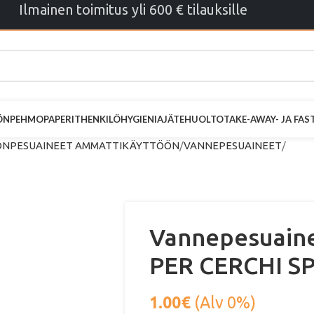
Ilmainen toimitus yli 600 € tilauksille
ÖN
PEHMOPAPERIT
HENKILÖHYGIENIA
JÄTEHUOLTO
TAKE-AWAY- JA FA
NPESUAINEET AMMATTIKÄYTTÖÖN
VANNEPESUAINEET
Vannepesuain
PER CERCHI S
1.00
€
(Alv 0%)