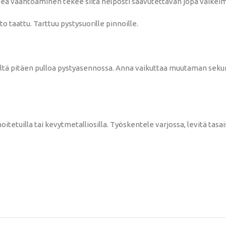
ea vaahtoaminen tekee siitä helposti saavutettavan jopa vaikeimm
o taattu. Tarttuu pystysuorille pinnoille.
ltä pitäen pulloa pystyasennossa. Anna vaikuttaa muutaman sekunnin
etuilla tai kevytmetalliosilla. Työskentele varjossa, levitä tasais