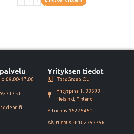
LISÄÄ OSTOSKORIIN
palvelu
Yrityksen tiedot
lo 09.00-17.00
TasoGroup OÜ
Yrityspiha 1, 00390
49271751
Helsinki, Finland
soclean.fi
Y-tunnus 16276460
Alv tunnus EE102393796