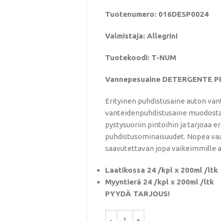
Tuotenumero: 016DESP0024
Valmistaja: Allegrini
Tuotekoodi: T-NUM
Vannepesuaine DETERGENTE PE
Erityinen puhdistusaine auton va
vanteidenpuhdistusaine muodostaa 
pystysuoriin pintoihin ja tarjoaa 
puhdistusominaisuudet. Nopea vaa
saavutettavan jopa vaikeimmille al
Laatikossa 24 /kpl x 200ml /ltk
Myyntierä 24 /kpl x 200ml /ltk
PYYDÄ TARJOUS!