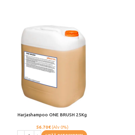
Harjashampoo ONE BRUSH 25Kg
Jäähdytinnes
56.70
€
(Alv 0%)
116