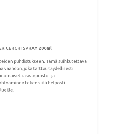
R CERCHI SPRAY 200ml
nteiden puhdistukseen. Tämä suihkutettava
vaahdon, joka tarttuu täydellisesti
erinomaiset rasvanpoisto- ja
htoaminen tekee siitä helposti
ueille.