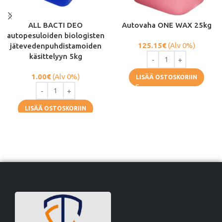
ALL BACTI DEO
Autovaha ONE WAX 25kg
autopesuloiden biologisten
125.15
€
(Alv 0%)
jätevedenpuhdistamoiden
käsittelyyn 5kg
1.00
€
(Alv 0%)
LISÄÄ OSTOSKORIIN
LISÄÄ OSTOSKORIIN