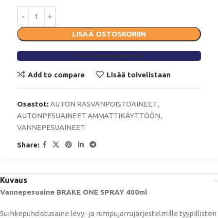
LISÄÄ OSTOSKORIIN
TÄYTÄ LAINAHAKEMUS
Add to compare
Lisää toivelistaan
Osastot:
AUTON RASVANPOISTOAINEET
,
AUTONPESUAINEET AMMATTIKÄYTTÖÖN
,
VANNEPESUAINEET
Share:
Kuvaus
Vannepesuaine BRAKE ONE SPRAY 400ml
Suihkepuhdistusaine levy- ja rumpujarrujärjestelmille tyypillisten