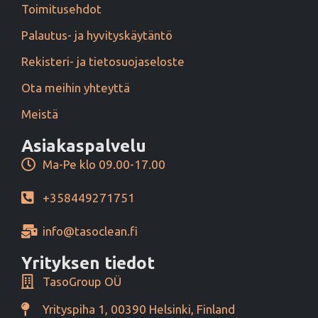
Toimitusehdot
Palautus- ja hyvityskäytäntö
Rekisteri- ja tietosuojaseloste
Ota meihin yhteyttä
Meistä
Asiakaspalvelu
Ma-Pe klo 09.00-17.00
+358449271751
info@tasoclean.fi
Yrityksen tiedot
TasoGroup OÜ
Yrityspiha 1, 00390 Helsinki, Finland