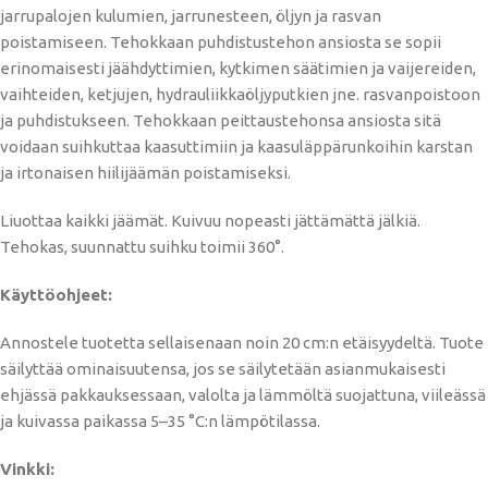
jarrupalojen kulumien, jarrunesteen, öljyn ja rasvan
poistamiseen. Tehokkaan puhdistustehon ansiosta se sopii
erinomaisesti jäähdyttimien, kytkimen säätimien ja vaijereiden,
vaihteiden, ketjujen, hydrauliikkaöljyputkien jne. rasvanpoistoon
ja puhdistukseen. Tehokkaan peittaustehonsa ansiosta sitä
voidaan suihkuttaa kaasuttimiin ja kaasuläppärunkoihin karstan
ja irtonaisen hiilijäämän poistamiseksi.
Liuottaa kaikki jäämät. Kuivuu nopeasti jättämättä jälkiä.
Tehokas, suunnattu suihku toimii 360°.
Käyttöohjeet:
Annostele tuotetta sellaisenaan noin 20 cm:n etäisyydeltä. Tuote
säilyttää ominaisuutensa, jos se säilytetään asianmukaisesti
ehjässä pakkauksessaan, valolta ja lämmöltä suojattuna, viileässä
ja kuivassa paikassa 5–35 °C:n lämpötilassa.
Vinkki: