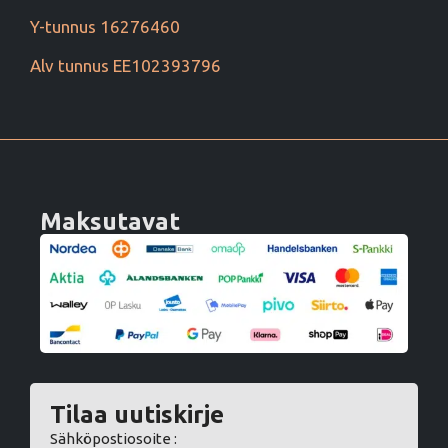
Y-tunnus 16276460
Alv tunnus EE102393796
Maksutavat
Tilaa uutiskirje
Sähköpostiosoite :