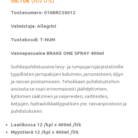
56.70
€
(Alv 0%)
Tuotenumero: 016BRCS0012
Valmistaja: Allegrini
Tuotekoodi: T-NUM
Vannepesuaine BRAKE ONE SPRAY 400ml
Suihkepuhdistusaine levy- ja rumpujarrujärjestelmille
tyypillisten jarrupalojen kulumien, jarrunesteen, öljyn
ja rasvan poistamiseen. Tehokkaan puhdistustehon
ansiosta se sopii erinomaisesti jäähdyttimien,
kytkimen säätimien ja vaijereiden, vaihteiden,
ketjujen, hydrauliikkaöljyputkien jne. rasvanpoistoon ja
puhdistukseen.
Laatikossa 12 /kpl x 400ml /ltk
Myyntierä 12 /kpl x 400ml /ltk