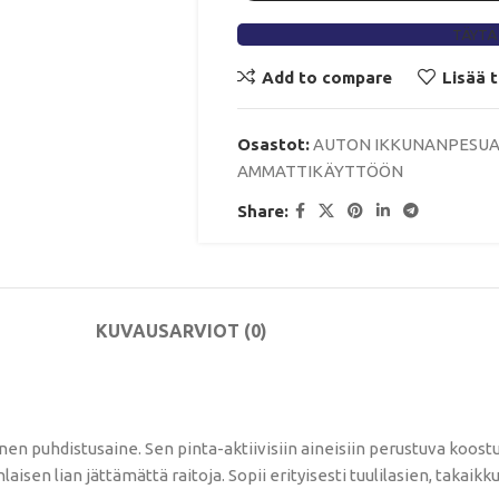
TÄYTÄ
Add to compare
Lisää 
Osastot:
AUTON IKKUNANPESUA
AMMATTIKÄYTTÖÖN
Share:
KUVAUS
ARVIOT (0)
n puhdistusaine. Sen pinta-aktiivisiin aineisiin perustuva koost
aisen lian jättämättä raitoja. Sopii erityisesti tuulilasien, takaik