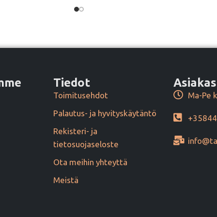
amme
Tiedot
Asiakas
Toimitusehdot
Ma-Pe k
Palautus- ja hyvityskäytäntö
+3584
Rekisteri- ja
info@ta
tietosuojaseloste
Ota meihin yhteyttä
Meistä