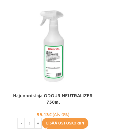
Hajunpoistaja ODOUR NEUTRALIZER
Nestemäinen i
750ml
WHI
59.13
€
(Alv 0%)
1.
LISÄÄ OSTOSKORIIN