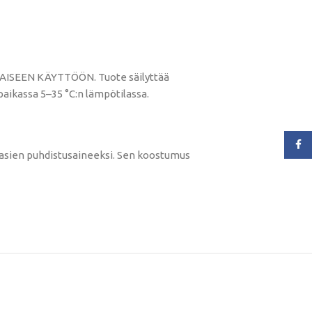
TIMAISEEN KÄYTTÖÖN. Tuote säilyttää
paikassa 5–35 °C:n lämpötilassa.
Face
ilasien puhdistusaineeksi. Sen koostumus