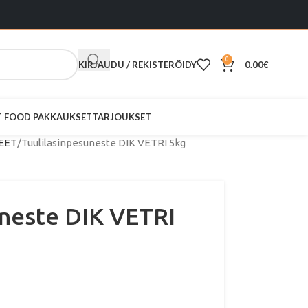
0
KIRJAUDU / REKISTERÖIDY
0.00
€
ST FOOD PAKKAUKSET
TARJOUKSET
EET
Tuulilasinpesuneste DIK VETRI 5kg
uneste DIK VETRI