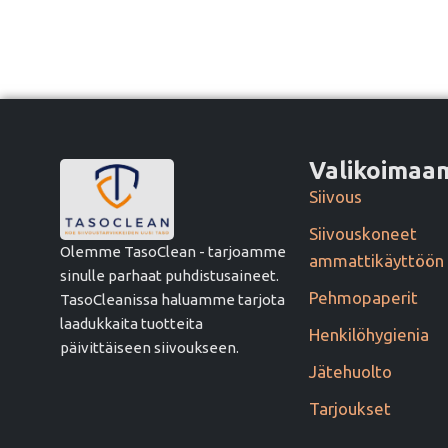
Valikoima
Siivous
Siivouskoneet
Olemme TasoClean - tarjoamme
ammattikäyttöön
sinulle parhaat puhdistusaineet.
Pehmopaperit
TasoCleanissa haluamme tarjota
laadukkaita tuotteita
Henkilöhygienia
päivittäiseen siivoukseen.
Jätehuolto
Tarjoukset