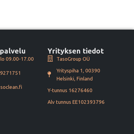
palvelu
Yrityksen tiedot
lo 09.00-17.00
TasoGroup OÜ
Yrityspiha 1, 00390
49271751
Helsinki, Finland
soclean.fi
Y-tunnus 16276460
Alv tunnus EE102393796