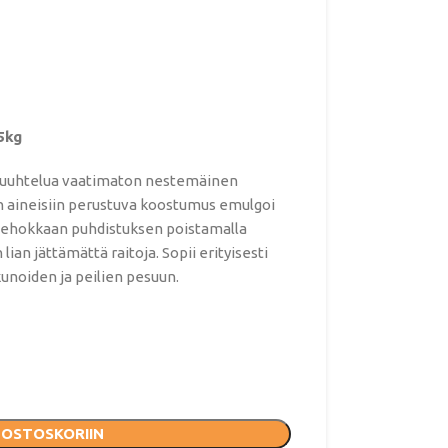
5kg
 huuhtelua vaatimaton nestemäinen
in aineisiin perustuva koostumus emulgoi
 tehokkaan puhdistuksen poistamalla
 lian jättämättä raitoja. Sopii erityisesti
kunoiden ja peilien pesuun.
 OSTOSKORIIN