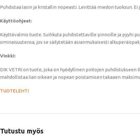
Puhdistaa lasin ja kristallin nopeasti. Levittää miedon tuoksun. Ei j
Käyttöohjeet:
Käyttövalmis tuote. Suihkuta puhdistettaville pinnoille ja pyyhi
ominaisuutensa, jos se säilytetään asianmukaisesti alkuperäispakk
Vinkki:
DIK VETRI on tuote, joka on hyödyllinen pintojen puhdistukseen i
mahdollistaa lian oikean ja nopean poistamisen takaaen maksima
TUOTELEHTI
Tutustu myös