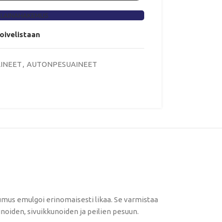
 LAINAHAKEMUS
toivelistaan
INEET
,
AUTONPESUAINEET
umus emulgoi erinomaisesti likaa. Se varmistaa
kunoiden, sivuikkunoiden ja peilien pesuun.