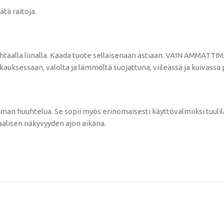
ätä raitoja.
 puhtaalla liinalla. Kaada tuote sellaisenaan astiaan. VAIN AMMAT
auksessaan, valolta ja lämmöltä suojattuna, viileässä ja kuivassa 
lman huuhtelua. Se sopii myös erinomaisesti käyttövalmiiksi tuul
alisen näkyvyyden ajon aikana.