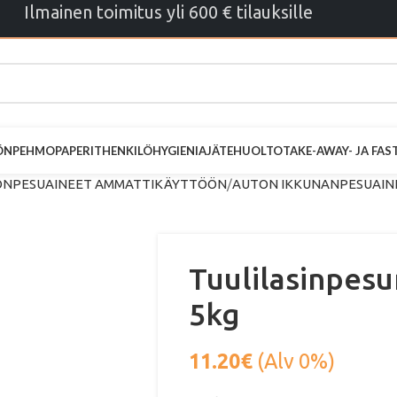
Ilmainen toimitus yli 600 € tilauksille
ÖN
PEHMOPAPERIT
HENKILÖHYGIENIA
JÄTEHUOLTO
TAKE-AWAY- JA FA
NPESUAINEET AMMATTIKÄYTTÖÖN
AUTON IKKUNANPESUAIN
Tuulilasinpes
5kg
11.20
€
(Alv 0%)