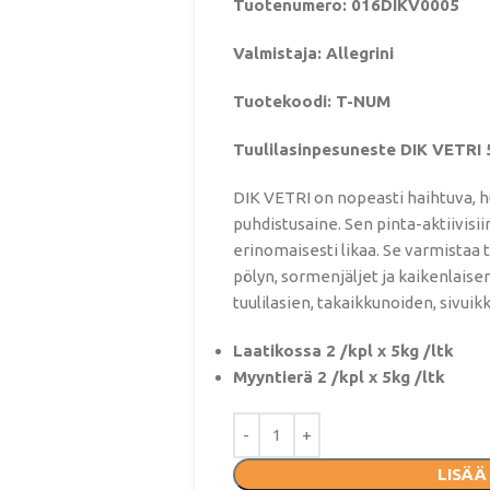
Tuotenumero: 016DIKV0005
Valmistaja: Allegrini
Tuotekoodi: T-NUM
Tuulilasinpesuneste DIK VETRI 
DIK VETRI on nopeasti haihtuva,
puhdistusaine. Sen pinta-aktiivisi
erinomaisesti likaa. Se varmistaa
pölyn, sormenjäljet ​​ja kaikenlaisen
tuulilasien, takaikkunoiden, sivuik
Laatikossa 2 /kpl x 5kg /ltk
Myyntierä 2 /kpl x 5kg /ltk
LISÄÄ