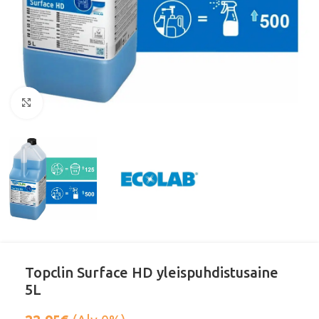
Klikkaa suurentaaksesi
Topclin Surface HD yleispuhdistusaine
5L