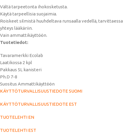
Vältä tarpeetonta ihokosketusta.
Käytä tarpeellisia suojaimia.
Roiskeet silmistä huuhdeltava runsaalla vedellä, tarvittaessa
yhteys lääkäriin.
Vain ammattikäyttöön.
Tuotetiedot:
Tavaramerkki Ecolab
Laatikossa 2 kpl
Pakkaus 5L kanisteri
Ph.D 7-8
Suositus Ammattikäyttöön
KÄYTTÖTURVALLISUUSTIEDOTE SUOMI
KÄYTTÖTURVALLISUUSTIEDOTE EST
TUOTELEHTI EN
TUOTELEHTI EST