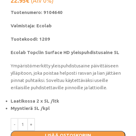
22.95
€
(Alv 0%)
Tuotenumero: 9104640
Valmistaja: Ecolab
Tuotekoodi: 1209
Ecolab Topclin Surface HD yleispuhdistusaine 5L
Ympäristömerkitty yleispuhdistusaine päivittäiseen
ylläpitoon, joka poistaa helposti rasvan ja lian jättäen
pinnat puhtaiksi. Soveltuu käytettäväksi useille
erilaisille puhdistettaville pinnoille ja lattioille.
Laatikossa 2 x 5L /ltk
Myyntierä 5L /kpl
LISÄÄ OSTOSKORIIN