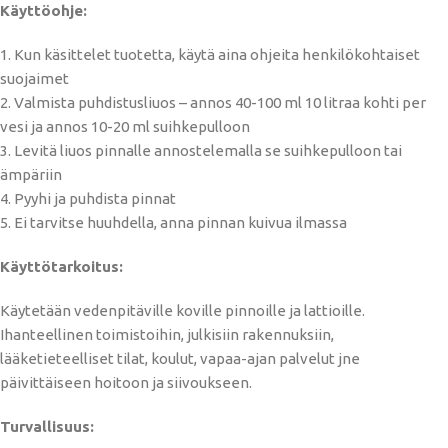
Käyttöohje:
1. Kun käsittelet tuotetta, käytä aina ohjeita henkilökohtaiset
suojaimet
2. Valmista puhdistusliuos – annos 40-100 ml 10 litraa kohti per
vesi ja annos 10-20 ml suihkepulloon
3. Levitä liuos pinnalle annostelemalla se suihkepulloon tai
ämpäriin
4. Pyyhi ja puhdista pinnat
5. Ei tarvitse huuhdella, anna pinnan kuivua ilmassa
Käyttötarkoitus:
Käytetään vedenpitäville koville pinnoille ja lattioille.
Ihanteellinen toimistoihin, julkisiin rakennuksiin,
lääketieteelliset tilat, koulut, vapaa-ajan palvelut jne
päivittäiseen hoitoon ja siivoukseen.
Turvallisuus: