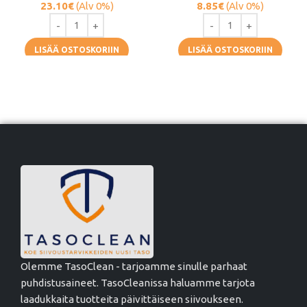
23.10
€
(Alv 0%)
8.85
€
(Alv 0%)
LISÄÄ OSTOSKORIIN
LISÄÄ OSTOSKORIIN
Olemme TasoClean - tarjoamme sinulle parhaat
puhdistusaineet. TasoCleanissa haluamme tarjota
laadukkaita tuotteita päivittäiseen siivoukseen.