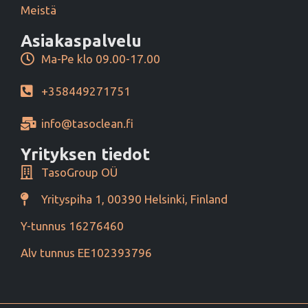
Meistä
Asiakaspalvelu
Ma-Pe klo 09.00-17.00
+358449271751
info@tasoclean.fi
Yrityksen tiedot
TasoGroup OÜ
Yrityspiha 1, 00390 Helsinki, Finland
Y-tunnus 16276460
Alv tunnus EE102393796