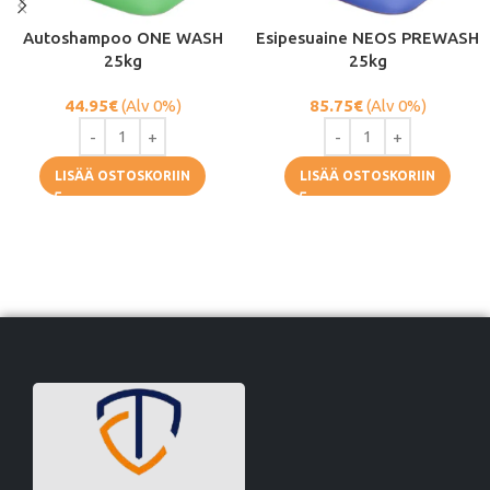
Autoshampoo ONE WASH
Esipesuaine NEOS PREWASH
25kg
25kg
44.95
€
(Alv 0%)
85.75
€
(Alv 0%)
LISÄÄ OSTOSKORIIN
LISÄÄ OSTOSKORIIN