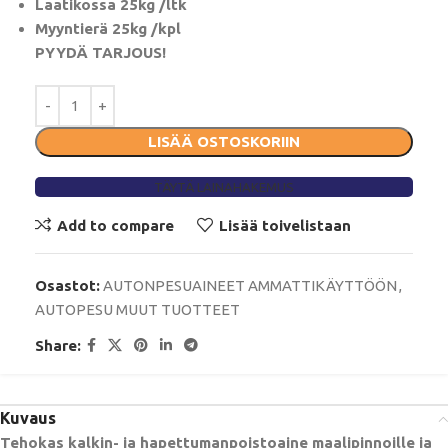
Laatikossa 25kg /ltk
Myyntierä 25kg /kpl
PYYDÄ TARJOUS!
LISÄÄ OSTOSKORIIN
TÄYTÄ LAINAHAKEMUS
Add to compare
Lisää toivelistaan
Osastot:
AUTONPESUAINEET AMMATTIKÄYTTÖÖN
,
AUTOPESU MUUT TUOTTEET
Share:
Kuvaus
Tehokas kalkin- ja hapettumanpoistoaine maalipinnoille ja