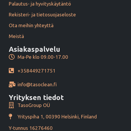
Palautus- ja hyvityskäytäntö
Rekisteri- ja tietosuojaseloste
Ota meihin yhteyttä
Meistä
Asiakaspalvelu
Ma-Pe klo 09.00-17.00
+358449271751
info@tasoclean.fi
Yrityksen tiedot
TasoGroup OÜ
Yrityspiha 1, 00390 Helsinki, Finland
Y-tunnus 16276460