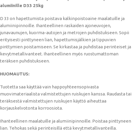
alumiinille D33 25kg
D 33 on hapettumista poistava kalkinpoistoaine maalatuille ja
alumiinipinnoille. Ihanteellinen raskaiden ajoneuvojen,
junavaunujen, kuorma-autojen ja metrojen puhdistukseen. Sopii
erityisesti pinttyneen lian, hapettumisjälkien ja tippuvien
pinttymien poistamiseen. Se kirkastaa ja puhdistaa perinteiset ja
kevytmetallivanteet. Ihanteellinen myös ruostumattoman
teräksen puhdistukseen.
HUOMAUTUS:
Tuotetta saa käyttää vain happoyhteensopivasta
muovimateriaalista valmistettujen ruiskujen kanssa. Raudasta tai
teräksestä valmistettujen ruiskujen käyttö aiheuttaa
korjauskelvotonta korroosiota.
Ihanteellinen maalatuille ja alumiinipinnoille. Poistaa pinttyneen
lian. Tehokas sekä perinteisillä että kevytmetallivanteilla.