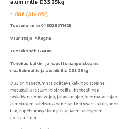
alumiinille D33 25kg
1.00
€
(Alv 0%)
Tuotenumero: 016D300TN25
Valmistaja: Allegrini
Tuotekoodi: T-NUM
Tehokas kalkin- ja hapettumanpoistoaine
maalipinnoille ja alumiinille D33 25kg
D 33 on hapettumista poistava kalkinpoistoaine
maalatuille ja alumiinipinnoille. Ihanteellinen
raskaiden ajoneuvojen, junavaunujen, kuorma-autojen
ja metrojen puhdistukseen. Sopii erityisesti pinttyneen
lian, hapettumisjälkien ja tippuvien pinttymien
poistamiseen.