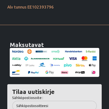
Alv tunnus EE102393796
Maksutavat
Tilaa uutiskirje
Sähköpostiosoite :