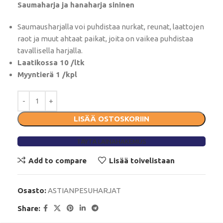
Saumaharja ja hanaharja sininen
Saumausharjalla voi puhdistaa nurkat, reunat, laattojen
raot ja muut ahtaat paikat, joita on vaikea puhdistaa
tavallisella harjalla.
Laatikossa 10 /ltk
Myyntierä 1 /kpl
LISÄÄ OSTOSKORIIN
TÄYTÄ LAINAHAKEMUS
Add to compare
Lisää toivelistaan
Osasto:
ASTIANPESUHARJAT
Share: