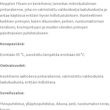
Mopptex Filsain on keskihieno, laineikas mikrokuituliinan
pintarakenne, joka on valmistettu valikoiduista laatukuiduista ja
antaa käytössä erittäin hyvän kiillotustuloksen. Ihanteellinen
kaikkien pintojen, kuten ikkunoiden, peilien, ruostumattoman
teräksen, kromipintojen ja muiden sileiden pintojen
päivittäiseen puhdistukseen.
Konepestävä:
Enintään 95 °C, suositeltu lämpötila enintään 60 °C.
Ominaisuudet:
Keskihieno aaltoileva pintarakenne, valmistettu valikoiduista
laatukuiduista, erittäin kiillottava.
Sovellusalue:
Yleispuhdistus, ylläpitopuhdistus, ikkuna, peili, ruostumaton teräs,
kromi