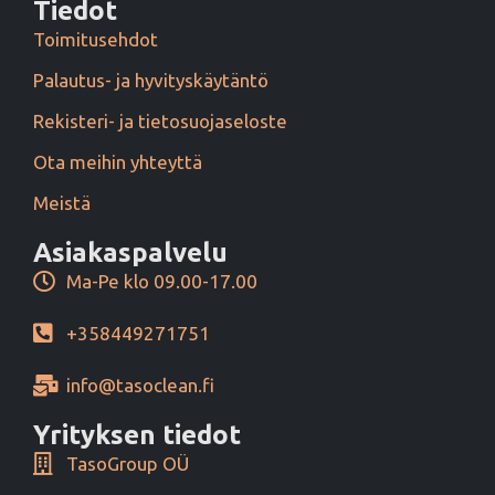
Tiedot
Toimitusehdot
Palautus- ja hyvityskäytäntö
Rekisteri- ja tietosuojaseloste
Ota meihin yhteyttä
Meistä
Asiakaspalvelu
Ma-Pe klo 09.00-17.00
+358449271751
info@tasoclean.fi
Yrityksen tiedot
TasoGroup OÜ