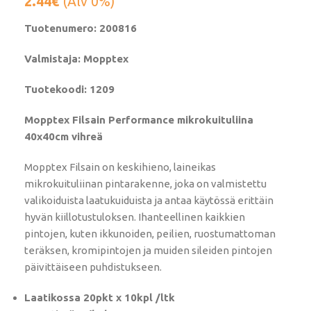
2.44
€
(Alv 0%)
Tuotenumero: 200816
Valmistaja: Mopptex
Tuotekoodi: 1209
Mopptex Filsain Performance mikrokuituliina
40x40cm vihreä
Mopptex Filsain on keskihieno, laineikas
mikrokuituliinan pintarakenne, joka on valmistettu
valikoiduista laatukuiduista ja antaa käytössä erittäin
hyvän kiillotustuloksen. Ihanteellinen kaikkien
pintojen, kuten ikkunoiden, peilien, ruostumattoman
teräksen, kromipintojen ja muiden sileiden pintojen
päivittäiseen puhdistukseen.
Laatikossa 20pkt x 10kpl /ltk