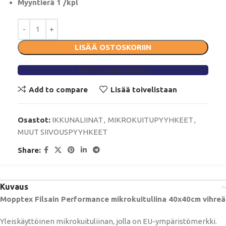
Myyntierä 1 /kpl
LISÄÄ OSTOSKORIIN
TÄYTÄ LAINAHAKEMUS
Add to compare
Lisää toivelistaan
Osastot:
IKKUNALIINAT
,
MIKROKUITUPYYHKEET
,
MUUT SIIVOUSPYYHKEET
Share:
Kuvaus
Mopptex Filsain Performance mikrokuituliina 40x40cm vihreä
Yleiskäyttöinen mikrokuituliinan, jolla on EU-ympäristömerkki.