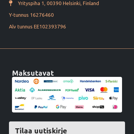
Yrityspiha 1, 00390 Helsinki, Finland
Y-tunnus 16276460
Alv tunnus EE102393796
Maksutavat
Tilaa uutiskirje