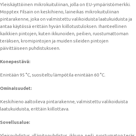
Yleiskäyttöinen mikrokuituliinan, jolla on EU-ympäristömerkki.
Mopptex Filsain on keskihieno, laineikas mikrokuituliinan
pintarakenne, joka on valmistettu valikoiduista laatukuiduista ja
antaa käytössä erittäin hyvän kiillotustuloksen. Ihanteellinen
kaikkien pintojen, kuten ikkunoiden, peilien, ruostumattoman
teräksen, kromipintojen ja muiden sileiden pintojen
päivittäiseen puhdistukseen.
Konepestävä:
Enintään 95 °C, suositeltu lämpötila enintään 60 °C.
Ominaisuudet:
Keskihieno aaltoileva pintarakenne, valmistettu valikoiduista
laatukuiduista, erittäin kiillottava.
Sovellusalue:
Yleispuhdistus, ylläpitopuhdistus, ikkuna, peili, ruostumaton teräs,