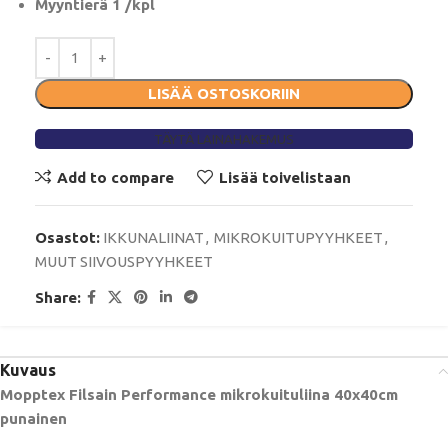
Myyntierä 1 /kpl
LISÄÄ OSTOSKORIIN
TÄYTÄ LAINAHAKEMUS
Add to compare
Lisää toivelistaan
Osastot:
IKKUNALIINAT
,
MIKROKUITUPYYHKEET
,
MUUT SIIVOUSPYYHKEET
Share:
Kuvaus
Mopptex Filsain Performance mikrokuituliina 40x40cm
punainen