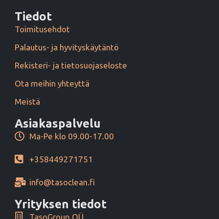
Tiedot
Toimitusehdot
Palautus- ja hyvityskäytäntö
Rekisteri- ja tietosuojaseloste
Ota meihin yhteyttä
Meistä
Asiakaspalvelu
Ma-Pe klo 09.00-17.00
+358449271751
info@tasoclean.fi
Yrityksen tiedot
TasoGroup OÜ