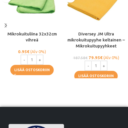
Mikrokuituliina 32x32cm
Diversey JM Ultra
vihreä
mikrokuitupyyhe keltainen –
Mikrokuitupyyhkeet
0.95
€
(Alv 0%)
79.95
€
(Alv 0%)
187.58
€
LISÄÄ OSTOSKORIIN
LISÄÄ OSTOSKORIIN