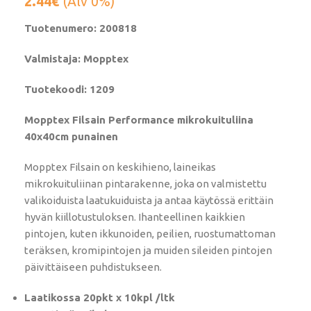
2.44
€
(Alv 0%)
Tuotenumero: 200818
Valmistaja: Mopptex
Tuotekoodi: 1209
Mopptex Filsain Performance mikrokuituliina
40x40cm punainen
Mopptex Filsain on keskihieno, laineikas
mikrokuituliinan pintarakenne, joka on valmistettu
valikoiduista laatukuiduista ja antaa käytössä erittäin
hyvän kiillotustuloksen. Ihanteellinen kaikkien
pintojen, kuten ikkunoiden, peilien, ruostumattoman
teräksen, kromipintojen ja muiden sileiden pintojen
päivittäiseen puhdistukseen.
Laatikossa 20pkt x 10kpl /ltk