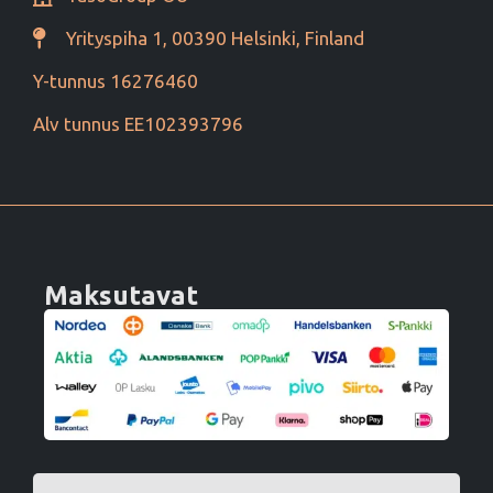
Yrityspiha 1, 00390 Helsinki, Finland
Y-tunnus 16276460
Alv tunnus EE102393796
Maksutavat