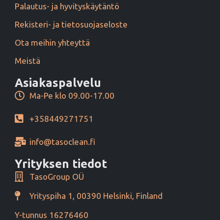
Palautus- ja hyvityskäytäntö
Rekisteri- ja tietosuojaseloste
Ota meihin yhteyttä
Meistä
Asiakaspalvelu
Ma-Pe klo 09.00-17.00
+358449271751
info@tasoclean.fi
Yrityksen tiedot
TasoGroup OÜ
Yrityspiha 1, 00390 Helsinki, Finland
Y-tunnus 16276460