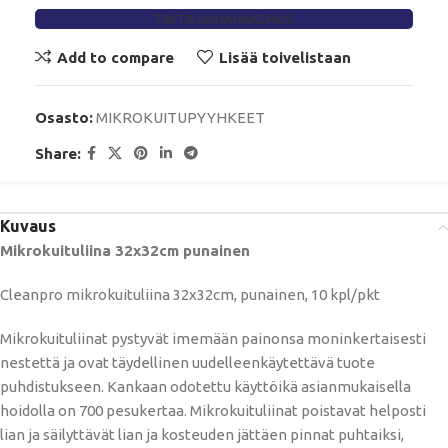
TÄYTÄ LAINAHAKEMUS
Add to compare
Lisää toivelistaan
Osasto:
MIKROKUITUPYYHKEET
Share:
Kuvaus
Mikrokuituliina 32x32cm punainen
Cleanpro mikrokuituliina 32x32cm, punainen, 10 kpl/pkt
Mikrokuituliinat pystyvät imemään painonsa moninkertaisesti
nestettä ja ovat täydellinen uudelleenkäytettävä tuote
puhdistukseen. Kankaan odotettu käyttöikä asianmukaisella
hoidolla on 700 pesukertaa. Mikrokuituliinat poistavat helposti
lian ja säilyttävät lian ja kosteuden jättäen pinnat puhtaiksi,