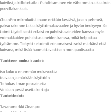
kuiviksi ja kiillotetuiksi. Puhdistaminen vie vähemmän aikaa kuin
puuvillakankaat.
CleanPro mikrokuituliinaon erittäin kestävä, ja sen pehmeä,
paksu rakenne takaa käyttömukavuuden ja hyvän imukyvyn . Se
toimii täydellisesti erilaisten puhdistusaineiden kanssa, myös
voimakkaiden puhdistusaineiden kanssa, mikä helpottaa
työtämme. Tietysti se toimii erinomaisesti sekä märkänä että
kuivana, mikä lisää huomattavasti sen monipuolisuutta.
Tuotteen ominaisuudet:
Iso koko = enemmän mukavuutta
Kuivaan ja märkään käyttöön
Tehokas ilman pesuaineita
Voidaan pestä useita kertoja
Tuotetiedot:
Tavaramerkki Cleanpro