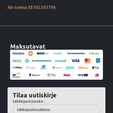
Alv tunnus EE102393796
Maksutavat
Tilaa uutiskirje
Sähköpostiosoite :