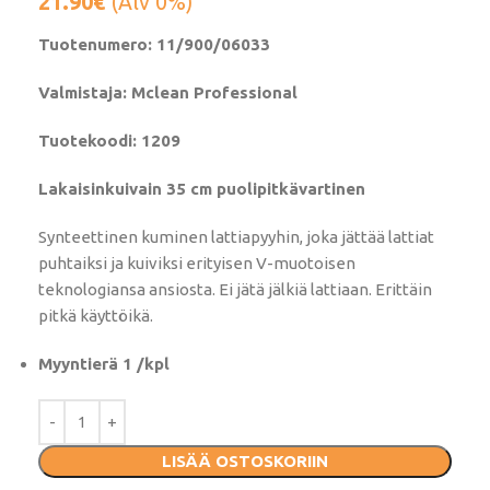
21.90
€
(Alv 0%)
Tuotenumero: 11/900/06033
Valmistaja: Mclean Professional
Tuotekoodi: 1209
Lakaisinkuivain 35 cm puolipitkävartinen
Synteettinen kuminen lattiapyyhin, joka jättää lattiat
puhtaiksi ja kuiviksi erityisen V-muotoisen
teknologiansa ansiosta. Ei jätä jälkiä lattiaan. Erittäin
pitkä käyttöikä.
Myyntierä 1 /kpl
LISÄÄ OSTOSKORIIN