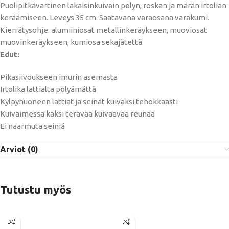
Puolipitkävartinen lakaisinkuivain pölyn, roskan ja märän irtolian
keräämiseen. Leveys 35 cm. Saatavana varaosana varakumi.
Kierrätysohje: alumiiniosat metallinkeräykseen, muoviosat
muovinkeräykseen, kumiosa sekajätettä.
Edut:
Pikasiivoukseen imurin asemasta
Irtolika lattialta pölyämättä
Kylpyhuoneen lattiat ja seinät kuivaksi tehokkaasti
Kuivaimessa kaksi terävää kuivaavaa reunaa
Ei naarmuta seiniä
Arviot (0)
Tutustu myös