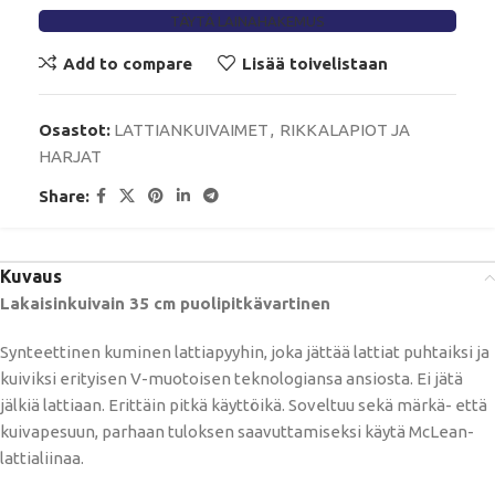
TÄYTÄ LAINAHAKEMUS
Add to compare
Lisää toivelistaan
Osastot:
LATTIANKUIVAIMET
,
RIKKALAPIOT JA
HARJAT
Share:
Kuvaus
Lakaisinkuivain 35 cm puolipitkävartinen
Synteettinen kuminen lattiapyyhin, joka jättää lattiat puhtaiksi ja
kuiviksi erityisen V-muotoisen teknologiansa ansiosta. Ei jätä
jälkiä lattiaan. Erittäin pitkä käyttöikä. Soveltuu sekä märkä- että
kuivapesuun, parhaan tuloksen saavuttamiseksi käytä McLean-
lattialiinaa.