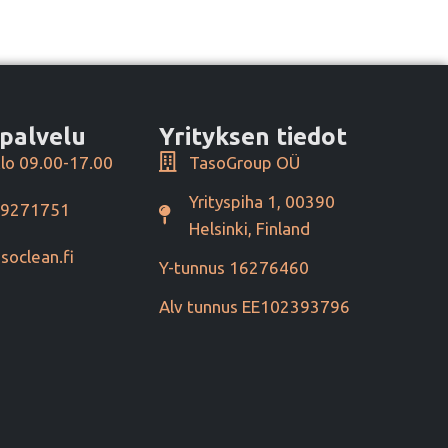
palvelu
Yrityksen tiedot
lo 09.00-17.00
TasoGroup OÜ
Yrityspiha 1, 00390
49271751
Helsinki, Finland
soclean.fi
Y-tunnus 16276460
Alv tunnus EE102393796