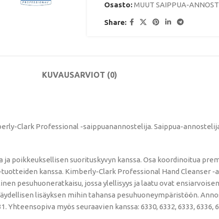
Osasto:
MUUT SAIPPUA-ANNOST
Share:
KUVAUS
ARVIOT (0)
erly-Clark Professional -saippuanannostelija. Saippua-annosteli
na ja poikkeuksellisen suorituskyvyn kanssa. Osa koordinoitua pr
tuotteiden kanssa. Kimberly-Clark Professional Hand Cleanser -an
en pesuhuoneratkaisu, jossa ylellisyys ja laatu ovat ensiarvoisen
 täydellisen lisäyksen mihin tahansa pesuhuoneympäristöön. Annoste
6331. Yhteensopiva myös seuraavien kanssa: 6330, 6332, 6333, 6336, 6