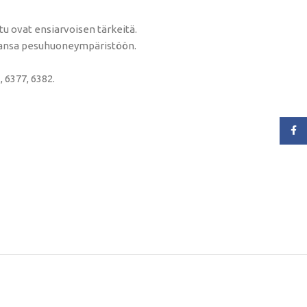
tu ovat ensiarvoisen tärkeitä.
tahansa pesuhuoneympäristöön.
 6377, 6382.
Face