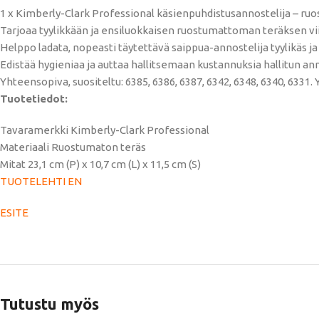
1 x Kimberly-Clark Professional käsienpuhdistusannostelija – ruos
Tarjoaa tyylikkään ja ensiluokkaisen ruostumattoman teräksen viim
Helppo ladata, nopeasti täytettävä saippua-annostelija tyylikäs 
Edistää hygieniaa ja auttaa hallitsemaan kustannuksia hallitun ann
Yhteensopiva, suositeltu: 6385, 6386, 6387, 6342, 6348, 6340, 6331.
Tuotetiedot:
Tavaramerkki Kimberly-Clark Professional
Materiaali Ruostumaton teräs
Mitat 23,1 cm (P) x 10,7 cm (L) x 11,5 cm (S)
TUOTELEHTI EN
ESITE
Tutustu myös