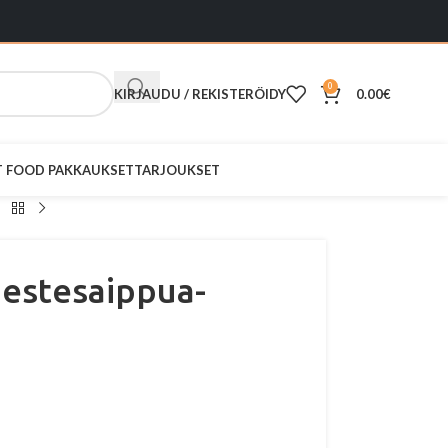
0
KIRJAUDU / REKISTERÖIDY
0.00
€
ST FOOD PAKKAUKSET
TARJOUKSET
nestesaippua-