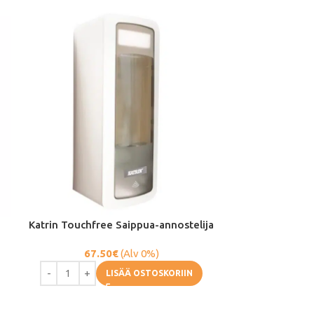
Katrin Touchfree Saippua-annostelija
Papernet K
67.50
€
(Alv 0%)
28
LISÄÄ OSTOSKORIIN