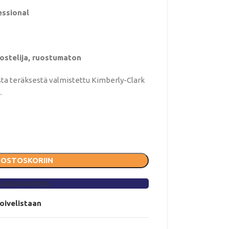
essional
ostelija, ruostumaton
ta teräksestä valmistettu Kimberly-Clark
.
 OSTOSKORIIN
 LAINAHAKEMUS
toivelistaan