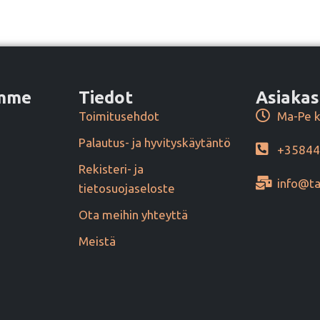
amme
Tiedot
Asiakas
Toimitusehdot
Ma-Pe k
Palautus- ja hyvityskäytäntö
+3584
Rekisteri- ja
info@ta
tietosuojaseloste
Ota meihin yhteyttä
Meistä