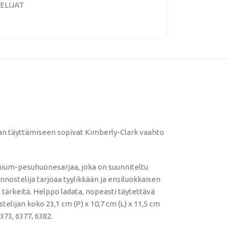
ELIJAT
jan täyttämiseen sopivat Kimberly-Clark vaahto
emium-pesuhuonesarjaa, joka on suunniteltu
nostelija tarjoaa tyylikkään ja ensiluokkaisen
 tärkeitä. Helppo ladata, nopeasti täytettävä
lijan koko 23,1 cm (P) x 10,7 cm (L) x 11,5 cm
373, 6377, 6382.