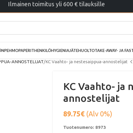
Ilmainen toimitus yli 600 € tilauksille
ÖN
PEHMOPAPERIT
HENKILÖHYGIENIA
JÄTEHUOLTO
TAKE-AWAY- JA FA
PPUA-ANNOSTELIJAT
KC Vaahto- ja nestesaippua-annostelijat
KC Vaahto- ja 
annostelijat
89.75
€
(Alv 0%)
Tuotenumero: 8973