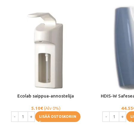
Ecolab saippua-annostelija
HDIS-W Safeseat
5.10
€
(Alv 0%)
44.55
LISÄÄ OSTOSKORIIN
L