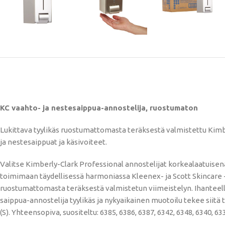
KC vaahto- ja nestesaippua-annostelija, ruostumaton
Lukittava tyylikäs ruostumattomasta teräksestä valmistettu Kimb
ja nestesaippuat ja käsivoiteet.
Valitse Kimberly-Clark Professional annostelijat korkealaatuise
toimimaan täydellisessä harmoniassa Kleenex- ja Scott Skincare -
ruostumattomasta teräksestä valmistetun viimeistelyn. Ihanteellin
saippua-annostelija tyylikäs ja nykyaikainen muotoilu tekee siitä
(S). Yhteensopiva, suositeltu: 6385, 6386, 6387, 6342, 6348, 6340, 