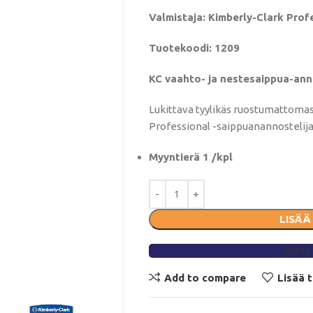
Valmistaja: Kimberly-Clark Prof
Tuotekoodi: 1209
KC vaahto- ja nestesaippua-ann
Lukittava tyylikäs ruostumattomas
Professional -saippuanannostelija
Myyntierä 1 /kpl
LISÄÄ
TÄYTÄ
Add to compare
Lisää 