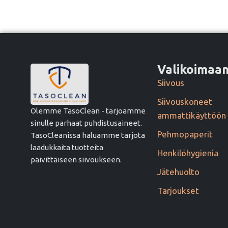
Valikoima
Siivous
Siivouskoneet
Olemme TasoClean - tarjoamme
ammattikäyttöön
sinulle parhaat puhdistusaineet.
Pehmopaperit
TasoCleanissa haluamme tarjota
laadukkaita tuotteita
Henkilöhygienia
päivittäiseen siivoukseen.
Jätehuolto
Tarjoukset