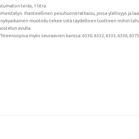
tumaton teräs, 1 litra
eistelyn. Ihanteellinen pesuhuoneratkaisu, jossa ylellisyys ja laa
ja nykyaikainen muotoilu tekee siitä täydellisen tuotteen mihin 
ostelun avulla.
 Yhteensopiva myös seuraavien kanssa: 6330, 6332, 6333, 6336, 6373,