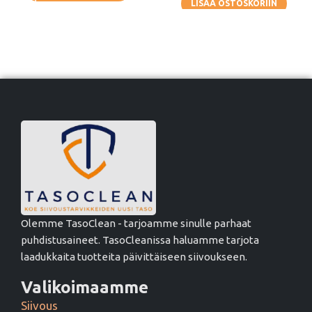
LISÄÄ OSTOSKORIIN
Olemme TasoClean - tarjoamme sinulle parhaat
puhdistusaineet. TasoCleanissa haluamme tarjota
laadukkaita tuotteita päivittäiseen siivoukseen.
Valikoimaamme
Siivous