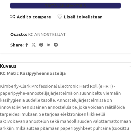
TÄYTÄ LAINAHAKEMUS
Add to compare
Lisää toivelistaan
Osasto:
KC ANNOSTELIJAT
Share:
Kuvaus
KC Matic Käsipyyheannostelija
Kimberly-Clark Professional Electronic Hard Roll (eHRT) -
paperipyyhe-annostelijajärjestelmä on suunniteltu viemään
käsihygienia uudelle tasolle. Annostelujärjestelmissä on
innovatiivinen sisäinen annostelulaite, joka voidaan räätälöidä
tarpeidesi mukaan. Se tarjoaa elektronisen liikkeellä
aktivoitavan annostelun sekä mahdollisuuden valottamattomaan
arkkiin, mikä auttaa pitämään paperipyyhkeet puhtaina (suosittu