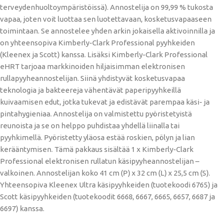
terveydenhuoltoympäristöissä). Annostelija on 99,99 % tukosta
vapaa, joten voit luottaa sen luotettavaan, kosketusvapaaseen
toimintaan. Se annostelee yhden arkin jokaisella aktivoinnilla ja
on yhteensopiva Kimberly-Clark Professional pyyhkeiden
(Kleenex ja Scott) kanssa. Lisäksi Kimberly-Clark Professional
eHRT tarjoaa markkinoiden hiljaisimman elektronisen
rullapyyheannostelijan. Siinä yhdistyvät kosketusvapaa
teknologia ja bakteereja vähentävät paperipyyhkeillä
kuivaamisen edut, jotka tukevat ja edistävät parempaa käsi- ja
pintahygieniaa. Annostelija on valmistettu pyöristetyistä
reunoista ja se on helppo puhdistaa yhdellä liinalla tai
pyyhkimellä. Pyöristetty yläosa estää roskien, pölyn ja lian
kerääntymisen. Tämä pakkaus sisältää 1 x Kimberly-Clark
Professional elektronisen rullatun käsipyyheannostelijan –
valkoinen. Annostelijan koko 41 cm (P) x 32 cm (L) x 25,5 cm (S).
Yhteensopiva Kleenex Ultra käsipyyhkeiden (tuotekoodi 6765) ja
Scott käsipyyhkeiden (tuotekoodit 6668, 6667, 6665, 6657, 6687 ja
6697) kanssa.