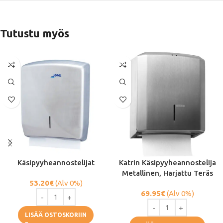
Tutustu myös
Käsipyyheannostelijat
Katrin Käsipyyheannostelija
Metallinen, Harjattu Teräs
53.20
€
(Alv 0%)
69.95
€
(Alv 0%)
LISÄÄ OSTOSKORIIN