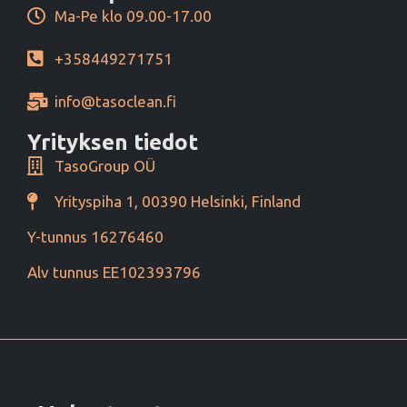
Ma-Pe klo 09.00-17.00
+358449271751
info@tasoclean.fi
Yrityksen tiedot
TasoGroup OÜ
Yrityspiha 1, 00390 Helsinki, Finland
Y-tunnus 16276460
Alv tunnus EE102393796