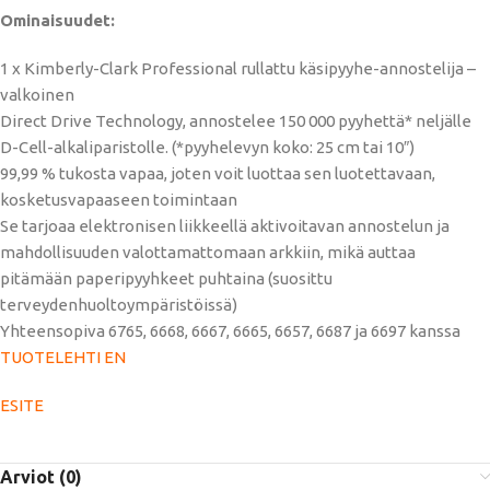
Ominaisuudet:
1 x Kimberly-Clark Professional rullattu käsipyyhe-annostelija –
valkoinen
Direct Drive Technology, annostelee 150 000 pyyhettä* neljälle
D-Cell-alkaliparistolle. (*pyyhelevyn koko: 25 cm tai 10″)
99,99 % tukosta vapaa, joten voit luottaa sen luotettavaan,
kosketusvapaaseen toimintaan
Se tarjoaa elektronisen liikkeellä aktivoitavan annostelun ja
mahdollisuuden valottamattomaan arkkiin, mikä auttaa
pitämään paperipyyhkeet puhtaina (suosittu
terveydenhuoltoympäristöissä)
Yhteensopiva 6765, 6668, 6667, 6665, 6657, 6687 ja 6697 kanssa
TUOTELEHTI EN
ESITE
Arviot (0)