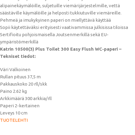
alipainekäymälöille, suljetuille viemärijärjestelmille, vettä
säästäville käymälöille ja helposti tukkiutuville viemäreille.
Pehmeä ja imukykyinen paperi on miellyttävä käyttää
Sopii käytettäväksi erityisesti vaativammissa julkisissa tiloissa
Sertifioitu pohjoismaisella Joutsenmerkillä sekä EU-
ympäristömerkillä
Katrin 10500(3) Plus Toilet 300 Easy Flush WC-paperi –
Tekniset tiedot:
Väri Valkoinen
Rullan pituus 37,5 m
Pakkauskoko 20 rll/skk
Paino 2.62 kg
Arkkimäärä 300 arkkia/rll
Paperi 2-kertainen
Leveys 10 cm
TUOTELEHTI