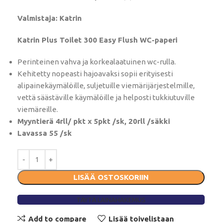
Valmistaja: Katrin
Katrin Plus Toilet 300 Easy Flush WC-paperi
Perinteinen vahva ja korkealaatuinen wc-rulla.
Kehitetty nopeasti hajoavaksi sopii erityisesti
alipainekäymälöille, suljetuille viemärijärjestelmille,
vettä säästäville käymälöille ja helposti tukkiutuville
viemäreille.
Myyntierä 4rll/ pkt x 5pkt /sk, 20rll /säkki
Lavassa 55 /sk
LISÄÄ OSTOSKORIIN
TÄYTÄ LAINAHAKEMUS
Add to compare
Lisää toivelistaan