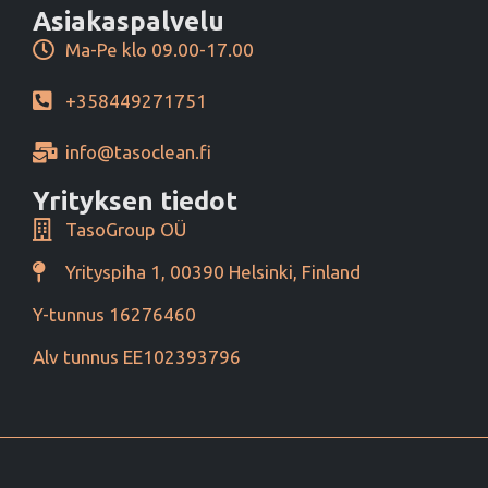
Asiakaspalvelu
Ma-Pe klo 09.00-17.00
+358449271751
info@tasoclean.fi
Yrityksen tiedot
TasoGroup OÜ
Yrityspiha 1, 00390 Helsinki, Finland
Y-tunnus 16276460
Alv tunnus EE102393796