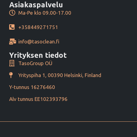
Asiakaspalvelu
Ma-Pe klo 09.00-17.00
+358449271751
info@tasoclean.fi
Yrityksen tiedot
TasoGroup OÜ
Yrityspiha 1, 00390 Helsinki, Finland
Y-tunnus 16276460
Alv tunnus EE102393796