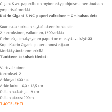
Gigant S wc-paperille on myönnetty pohjoismainen Joutsen-
ympäristömerkki.
Katrin Gigant S WC-paperi valkoinen – Ominaisuudet:
Suuri rulla korkean käyttöasteen kohteisiin
2-kerroksinen, valkoinen, 1600 arkkia
Pehmeä ja imukykyinen paperi on miellyttävä käyttää
Sopii Katrin Gigant -paperiannostelijaan
Merkitty Joutsenmerkillä
Tuotteen tekniset tiedot:
Väri: valkoinen
Kerrokset: 2
Arkkeja: 1600 kpl
Arkin koko: 10,0 x 12,5 cm
Rullan halkaisija: 19 cm
Rullan pituus: 200 m
TUOTELEHTI