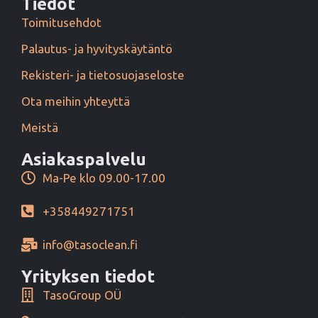
Tiedot
Toimitusehdot
Palautus- ja hyvityskäytäntö
Rekisteri- ja tietosuojaseloste
Ota meihin yhteyttä
Meistä
Asiakaspalvelu
Ma-Pe klo 09.00-17.00
+358449271751
info@tasoclean.fi
Yrityksen tiedot
TasoGroup OÜ