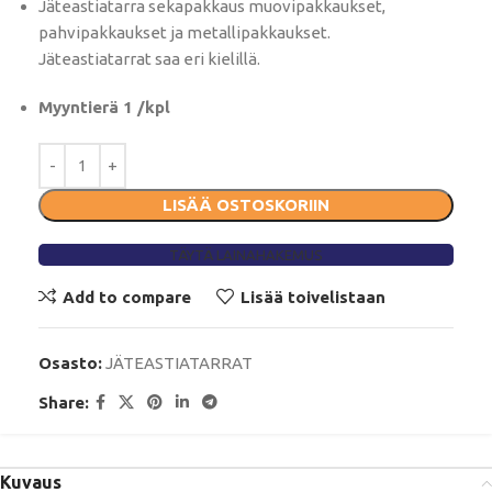
Jäteastiatarra sekapakkaus muovipakkaukset,
pahvipakkaukset ja metallipakkaukset.
Jäteastiatarrat saa eri kielillä.
Myyntierä 1 /kpl
LISÄÄ OSTOSKORIIN
TÄYTÄ LAINAHAKEMUS
Add to compare
Lisää toivelistaan
Osasto:
JÄTEASTIATARRAT
Share:
Kuvaus