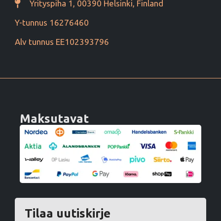
Yrityspiha 1, 00390 Helsinki, Finland
Y-tunnus 16276460
Alv tunnus EE102393796
Maksutavat
Tilaa uutiskirje