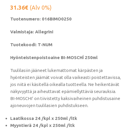
31.36
€
(Alv 0%)
Tuotenumero: 016BIMO0250
Valmistaja: Allegrini
Tuotekoodi: T-NUM
Hyönteistenpoistoaine BI-MOSCHÍ 250ml
Tuulilasiin jääneet lukemattomat kärpästen ja
hyönteisten jäämät voivat olla vaikeasti poistettavissa,
jos niitä ei käsitellä oikealla tuotteella. Ne heikentävät
näkyvyyttä ja aiheuttavat epämiellyttäviä seurauksia.
BI-MOSCHI’ on tiivistetty kaksivaiheinen puhdistusaine
ajoneuvojen tuulilasien puhdistukseen.
Laatikossa 24 /kpl x 250ml /ltk
Myyntierä 24 /kpl x 250ml /ltk