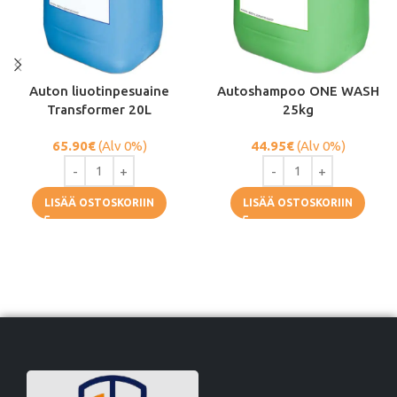
Auton liuotinpesuaine
Autoshampoo ONE WASH
Transformer 20L
25kg
65.90
€
(Alv 0%)
44.95
€
(Alv 0%)
LISÄÄ OSTOSKORIIN
LISÄÄ OSTOSKORIIN