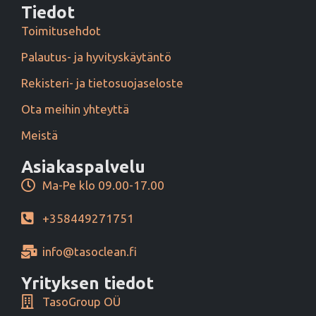
Tiedot
Toimitusehdot
Palautus- ja hyvityskäytäntö
Rekisteri- ja tietosuojaseloste
Ota meihin yhteyttä
Meistä
Asiakaspalvelu
Ma-Pe klo 09.00-17.00
+358449271751
info@tasoclean.fi
Yrityksen tiedot
TasoGroup OÜ