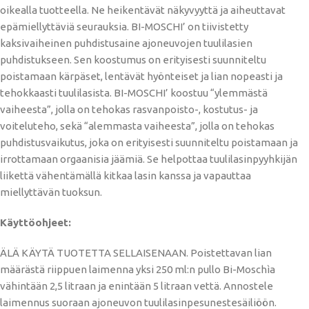
oikealla tuotteella. Ne heikentävät näkyvyyttä ja aiheuttavat
epämiellyttäviä seurauksia. BI-MOSCHI’ on tiivistetty
kaksivaiheinen puhdistusaine ajoneuvojen tuulilasien
puhdistukseen. Sen koostumus on erityisesti suunniteltu
poistamaan kärpäset, lentävät hyönteiset ja lian nopeasti ja
tehokkaasti tuulilasista. BI-MOSCHI’ koostuu “ylemmästä
vaiheesta”, jolla on tehokas rasvanpoisto-, kostutus- ja
voiteluteho, sekä “alemmasta vaiheesta”, jolla on tehokas
puhdistusvaikutus, joka on erityisesti suunniteltu poistamaan ja
irrottamaan orgaanisia jäämiä. Se helpottaa tuulilasinpyyhkijän
liikettä vähentämällä kitkaa lasin kanssa ja vapauttaa
miellyttävän tuoksun.
Käyttöohjeet:
ÄLÄ KÄYTÄ TUOTETTA SELLAISENAAN. Poistettavan lian
määrästä riippuen laimenna yksi 250 ml:n pullo Bi-Moschìa
vähintään 2,5 litraan ja enintään 5 litraan vettä. Annostele
laimennus suoraan ajoneuvon tuulilasinpesunestesäiliöön.