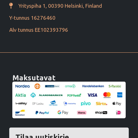
Yrityspiha 1, 00390 Helsinki, Finland
Y-tunnus 16276460
Alv tunnus EE102393796
Maksutavat
Tilaa uutiskirje