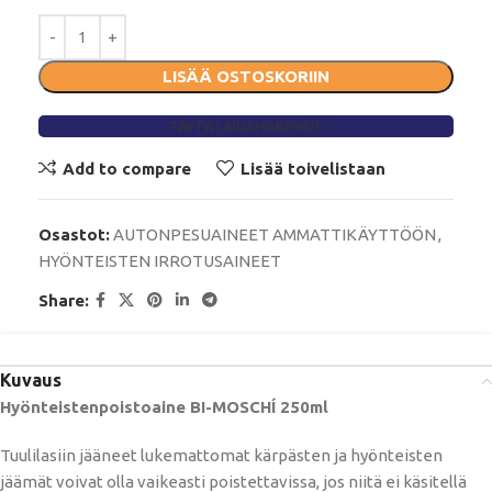
LISÄÄ OSTOSKORIIN
TÄYTÄ LAINAHAKEMUS
Add to compare
Lisää toivelistaan
Osastot:
AUTONPESUAINEET AMMATTIKÄYTTÖÖN
,
HYÖNTEISTEN IRROTUSAINEET
Share:
Kuvaus
Hyönteistenpoistoaine BI-MOSCHÍ 250ml
Tuulilasiin jääneet lukemattomat kärpästen ja hyönteisten
jäämät voivat olla vaikeasti poistettavissa, jos niitä ei käsitellä