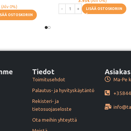
3.95
€
(Alv 0%)
€
(Alv 0%)
LISÄÄ OSTOSKORIIN
ISÄÄ OSTOSKORIIN
amme
Tiedot
Asiakas
Toimitusehdot
Ma-Pe k
Palautus- ja hyvityskäytäntö
+3584
Rekisteri- ja
info@ta
tietosuojaseloste
Ota meihin yhteyttä
Meistä