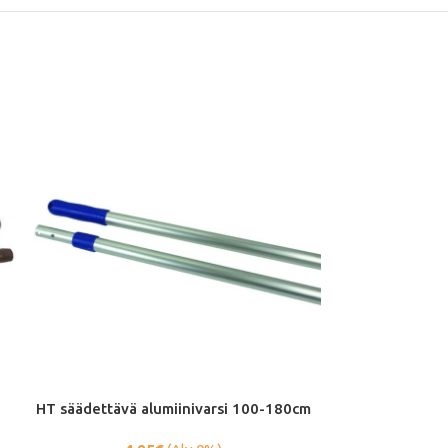
HT säädettävä alumiinivarsi 100-180cm
Unimop Alumi