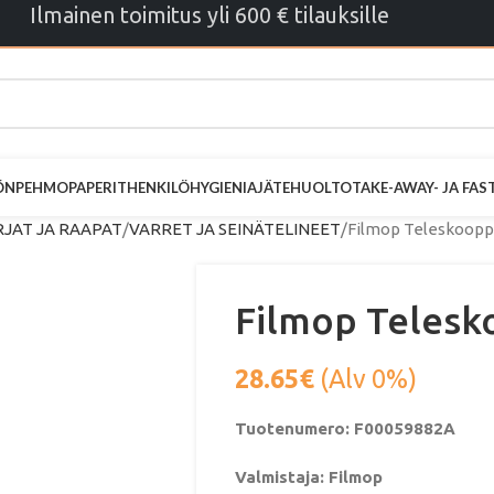
Ilmainen toimitus yli 600 € tilauksille
ÖN
PEHMOPAPERIT
HENKILÖHYGIENIA
JÄTEHUOLTO
TAKE-AWAY- JA FA
JAT JA RAAPAT
VARRET JA SEINÄTELINEET
Filmop Teleskoopp
Filmop Telesk
28.65
€
(Alv 0%)
Tuotenumero: F00059882A
Valmistaja: Filmop