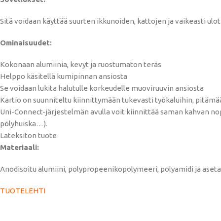
Sitä voidaan käyttää suurten ikkunoiden, kattojen ja vaikeasti ulo
Ominaisuudet:
Kokonaan alumiinia, kevyt ja ruostumaton teräs
Helppo käsitellä kumipinnan ansiosta
Se voidaan lukita halutulle korkeudelle muoviruuvin ansiosta
Kartio on suunniteltu kiinnittymään tukevasti työkaluihin, pitäm
Uni-Connect-järjestelmän avulla voit kiinnittää saman kahvan nop
pölyhuiska…).
Lateksiton tuote
Materiaali:
Anodisoitu alumiini, polypropeenikopolymeeri, polyamidi ja asetaa
TUOTELEHTI