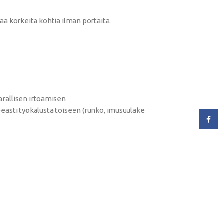
aa korkeita kohtia ilman portaita.
arallisen irtoamisen
easti työkalusta toiseen (runko, imusuulake,
Face