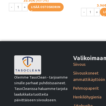
35.95
€
(Alv 0%)
3.96
LISÄÄ OSTOSKORIIN
L
Valikoima
Siivous
Siivouskoneet
Olemme TasoClean - tarjoamme
ammattikäyttöön
sinulle parhaat puhdistusaineet.
Pehmopaperit
TasoCleanissa haluamme tarjota
laadukkaita tuotteita
Henkilöhygienia
päivittäiseen siivoukseen.
Jätehuolto