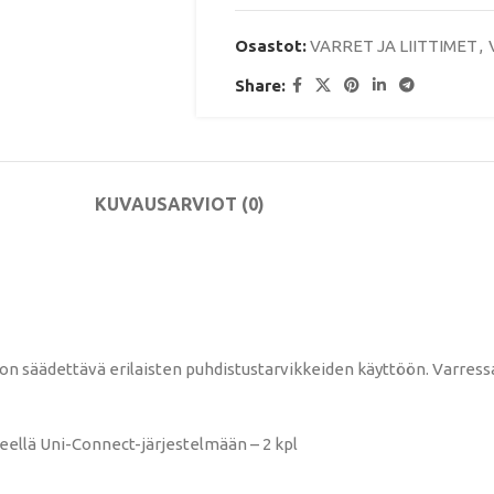
Osastot:
VARRET JA LIITTIMET
,
Share:
KUVAUS
ARVIOT (0)
n säädettävä erilaisten puhdistustarvikkeiden käyttöön. Varressa 
rteellä Uni-Connect-järjestelmään – 2 kpl