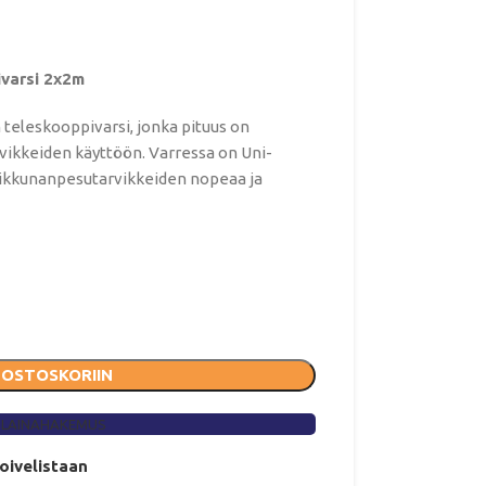
varsi 2x2m
teleskooppivarsi, jonka pituus on
rvikkeiden käyttöön. Varressa on Uni-
in ikkunanpesutarvikkeiden nopeaa ja
 OSTOSKORIIN
 LAINAHAKEMUS
toivelistaan