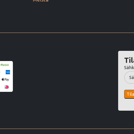
Til
Sähk