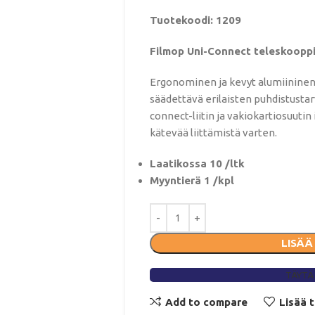
Tuotekoodi: 1209
Filmop Uni-Connect teleskooppi
Ergonominen ja kevyt alumiininen 
säädettävä erilaisten puhdistusta
connect-liitin ja vakiokartiosuut
kätevää liittämistä varten.
Laatikossa 10 /ltk
Myyntierä 1 /kpl
LISÄÄ
TÄYTÄ
Add to compare
Lisää 