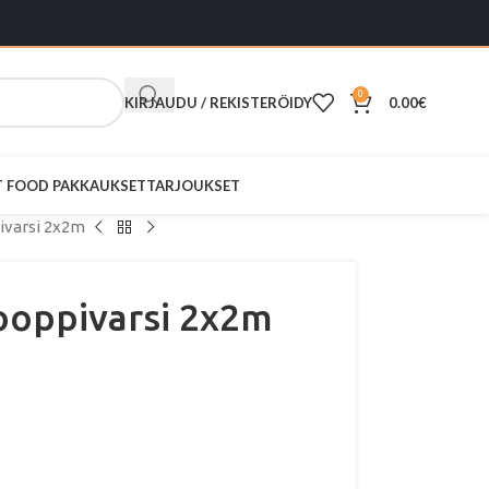
0
KIRJAUDU / REKISTERÖIDY
0.00
€
ST FOOD PAKKAUKSET
TARJOUKSET
ivarsi 2x2m
ooppivarsi 2x2m