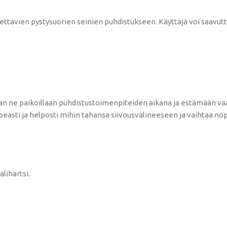
tettavien pystysuorien seinien puhdistukseen. Käyttäjä voi saavutt
ään ne paikoillaan puhdistustoimenpiteiden aikana ja estämään va
easti ja helposti mihin tahansa siivousvälineeseen ja vaihtaa nop
lihartsi.