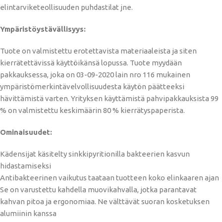
elintarviketeollisuuden puhdastilat jne.
Ympäristöystävällisyys:
Tuote on valmistettu erotettavista materiaaleista ja siten
kierrätettävissä käyttöikänsä lopussa. Tuote myydään
pakkauksessa, joka on 03-09-2020 lain nro 116 mukainen
ympäristömerkintävelvollisuudesta käytön päätteeksi
hävittämistä varten. Yrityksen käyttämistä pahvipakkauksista 99
% on valmistettu keskimäärin 80 % kierrätyspaperista.
Ominaisuudet:
Kädensijat käsitelty sinkkipyritionilla bakteerien kasvun
hidastamiseksi
Antibakteerinen vaikutus taataan tuotteen koko elinkaaren ajan
Se on varustettu kahdella muovikahvalla, jotka parantavat
kahvan pitoa ja ergonomiaa. Ne välttävät suoran kosketuksen
alumiinin kanssa