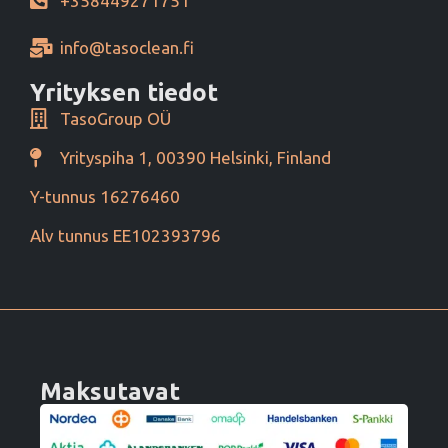
+358449271751
info@tasoclean.fi
Yrityksen tiedot
TasoGroup OÜ
Yrityspiha 1, 00390 Helsinki, Finland
Y-tunnus 16276460
Alv tunnus EE102393796
Maksutavat