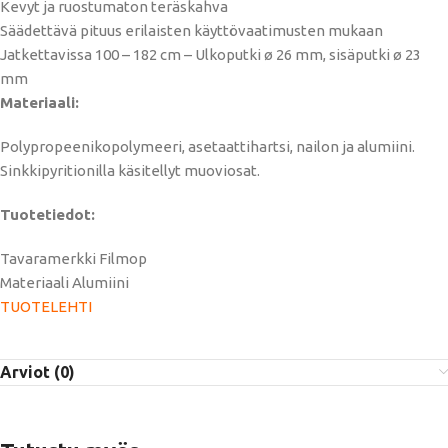
Kevyt ja ruostumaton teräskahva
Säädettävä pituus erilaisten käyttövaatimusten mukaan
Jatkettavissa 100 – 182 cm – Ulkoputki ø 26 mm, sisäputki ø 23
mm
Materiaali:
Polypropeenikopolymeeri, asetaattihartsi, nailon ja alumiini.
Sinkkipyritionilla käsitellyt muoviosat.
Tuotetiedot:
Tavaramerkki Filmop
Materiaali Alumiini
TUOTELEHTI
Arviot (0)