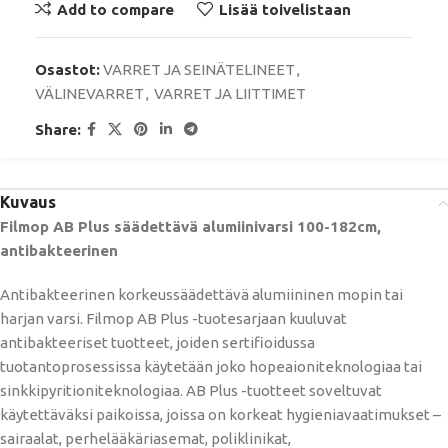
Add to compare
Lisää toivelistaan
Osastot:
VARRET JA SEINÄTELINEET
,
VÄLINEVARRET
,
VARRET JA LIITTIMET
Share:
Kuvaus
Filmop AB Plus säädettävä alumiinivarsi 100-182cm,
antibakteerinen
Antibakteerinen korkeussäädettävä alumiininen mopin tai
harjan varsi. Filmop AB Plus -tuotesarjaan kuuluvat
antibakteeriset tuotteet, joiden sertifioidussa
tuotantoprosessissa käytetään joko hopeaioniteknologiaa tai
sinkkipyritioniteknologiaa. AB Plus -tuotteet soveltuvat
käytettäväksi paikoissa, joissa on korkeat hygieniavaatimukset –
sairaalat, perhelääkäriasemat, poliklinikat,