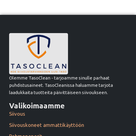
Olemme TasoClean - tarjoamme sinulle parhaat
puhdistusaineet. TasoCleanissa haluamme tarjota
laadukkaita tuotteita päivittäiseen siivoukseen.
Valikoimaamme
Siivous
Siivouskoneet ammattikäyttöön