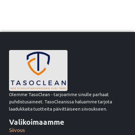
Olemme TasoClean - tarjoamme sinulle parhaat
puhdistusaineet. TasoCleanissa haluamme tarjota
laadukkaita tuotteita päivittäiseen siivoukseen.
Valikoimaamme
Siivous