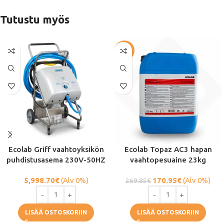
Tutustu myös
-37%
Ecolab Griff vaahtoyksikön
Ecolab Topaz AC3 hapan
puhdistusasema 230V-50HZ
vaahtopesuaine 23kg
5,998.70
€
(Alv 0%)
170.95
€
(Alv 0%)
269.85
€
LISÄÄ OSTOSKORIIN
LISÄÄ OSTOSKORIIN