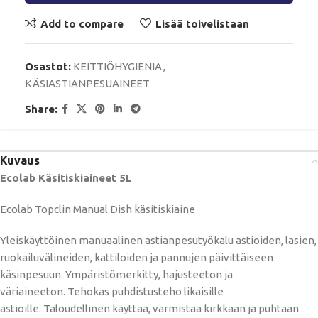
Add to compare
Lisää toivelistaan
Osastot:
KEITTIÖHYGIENIA
,
KÄSIASTIANPESUAINEET
Share:
Kuvaus
Ecolab Käsitiskiaineet 5L
Ecolab Topclin Manual Dish käsitiskiaine
Yleiskäyttöinen manuaalinen astianpesutyökalu astioiden, lasien,
ruokailuvälineiden, kattiloiden ja pannujen päivittäiseen
käsinpesuun. Ympäristömerkitty, hajusteeton ja
väriaineeton. Tehokas puhdistusteho likaisille
astioille. Taloudellinen käyttää, varmistaa kirkkaan ja puhtaan