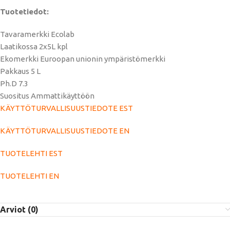
Tuotetiedot:
Tavaramerkki Ecolab
Laatikossa 2x5L kpl
Ekomerkki Euroopan unionin ympäristömerkki
Pakkaus 5 L
Ph.D 7.3
Suositus Ammattikäyttöön
KÄYTTÖTURVALLISUUSTIEDOTE EST
KÄYTTÖTURVALLISUUSTIEDOTE EN
TUOTELEHTI EST
TUOTELEHTI EN
Arviot (0)