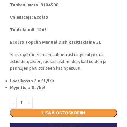
Tuotenumero: 9104500
Valmistaja: Ecolab
Tuotekoodi: 1209
Ecolab Topclin Manual Dish käsitiskiaine 5L
Yleiskäyttöinen manuaalinen astianpesutyökalu
astioiden, lasien, ruokailuvälineiden, kattiloiden ja
pannujen päivittäiseen käsinpesuun.
Laatikossa 2 x 5l /ltk
Myyntierä 5l /kpl
LISÄÄ OSTOSKORIIN
TÄYTÄ LAINAHAKEMUS