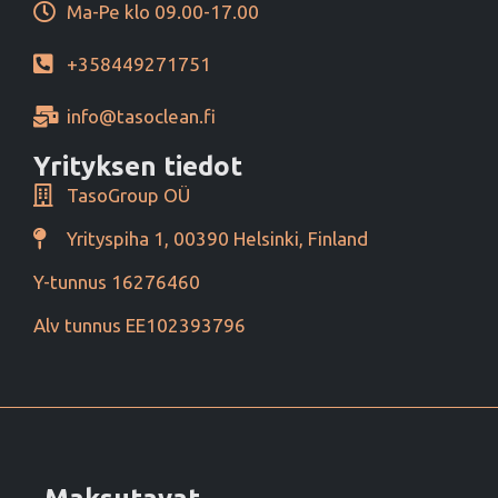
Ma-Pe klo 09.00-17.00
+358449271751
info@tasoclean.fi
Yrityksen tiedot
TasoGroup OÜ
Yrityspiha 1, 00390 Helsinki, Finland
Y-tunnus 16276460
Alv tunnus EE102393796