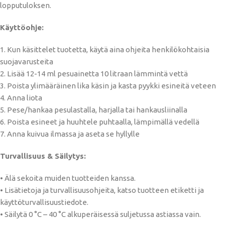
lopputuloksen.
Käyttöohje:
1. Kun käsittelet tuotetta, käytä aina ohjeita henkilökohtaisia ​​
suojavarusteita
2. Lisää 12-14 ml pesuainetta 10 litraan lämmintä vettä
3. Poista ylimääräinen lika käsin ja kasta pyykki esineitä veteen
4. Anna liota
5. Pese/hankaa pesulastalla, harjalla tai hankausliinalla
6. Poista esineet ja huuhtele puhtaalla, lämpimällä vedellä
7. Anna kuivua ilmassa ja aseta se hyllylle
Turvallisuus & Säilytys:
• Älä sekoita muiden tuotteiden kanssa.
• Lisätietoja ja turvallisuusohjeita, katso tuotteen etiketti ja
käyttöturvallisuustiedote.
• Säilytä 0 °C – 40 °C alkuperäisessä suljetussa astiassa vain.