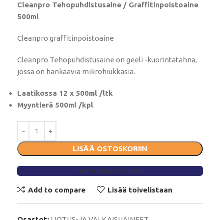
Cleanpro Tehopuhdistusaine / Graffitinpoistoaine
500ml
Cleanpro graffitinpoistoaine
Cleanpro Tehopuhdistusaine on geeli -kuorintatahna,
jossa on hankaavia mikrohiukkasia.
Laatikossa 12 x 500ml
/ltk
Myyntierä 500ml
/kpl
LISÄÄ OSTOSKORIIN
TÄYTÄ LAINAHAKEMUS
Add to compare
Lisää toivelistaan
Osastot:
LIOTUS-JA VALKAISUAINEET
,