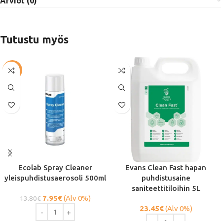
Arviot (0)
Tutustu myös
-42%
Ecolab Spray Cleaner
Evans Clean Fast hapan
yleispuhdistusaerosoli 500ml
puhdistusaine
saniteettitiloihin 5L
7.95
€
(Alv 0%)
13.80
€
23.45
€
(Alv 0%)