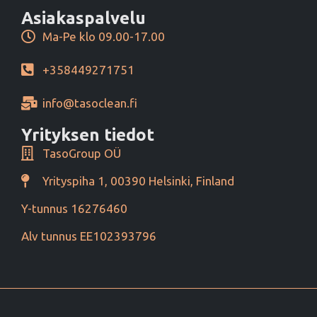
Asiakaspalvelu
Ma-Pe klo 09.00-17.00
+358449271751
info@tasoclean.fi
Yrityksen tiedot
TasoGroup OÜ
Yrityspiha 1, 00390 Helsinki, Finland
Y-tunnus 16276460
Alv tunnus EE102393796