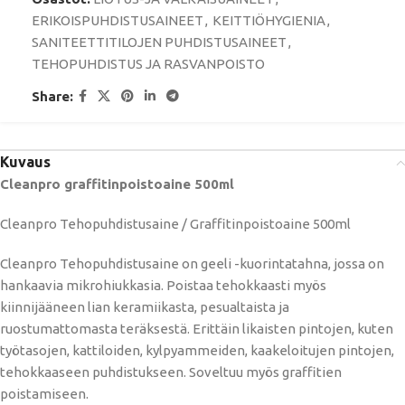
ERIKOISPUHDISTUSAINEET
,
KEITTIÖHYGIENIA
,
SANITEETTITILOJEN PUHDISTUSAINEET
,
TEHOPUHDISTUS JA RASVANPOISTO
Share:
Kuvaus
Cleanpro graffitinpoistoaine 500ml
Cleanpro Tehopuhdistusaine / Graffitinpoistoaine 500ml
Cleanpro Tehopuhdistusaine on geeli -kuorintatahna, jossa on
hankaavia mikrohiukkasia. Poistaa tehokkaasti myös
kiinnijääneen lian keramiikasta, pesualtaista ja
ruostumattomasta teräksestä. Erittäin likaisten pintojen, kuten
työtasojen, kattiloiden, kylpyammeiden, kaakeloitujen pintojen,
tehokkaaseen puhdistukseen. Soveltuu myös graffitien
poistamiseen.