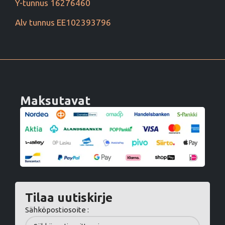
Y-tunnus 16276460
Alv tunnus EE102393796
Maksutavat
Tilaa uutiskirje
Sähköpostiosoite :