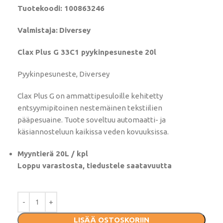
Tuotekoodi: 100863246
Valmistaja:
Diversey
Clax Plus G 33C1 pyykinpesuneste 20l
Pyykinpesuneste, Diversey
Clax Plus G on ammattipesuloille kehitetty
entsyymipitoinen nestemäinen tekstiilien
pääpesuaine. Tuote soveltuu automaatti- ja
käsiannosteluun kaikissa veden kovuuksissa.
Myyntierä 20L / kpl
Loppu varastosta, tiedustele saatavuutta
LISÄÄ OSTOSKORIIN