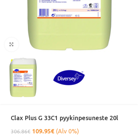
Klikkaa suurentaaksesi
Clax Plus G 33C1 pyykinpesuneste 20l
109.95
€
(Alv 0%)
306.86
€