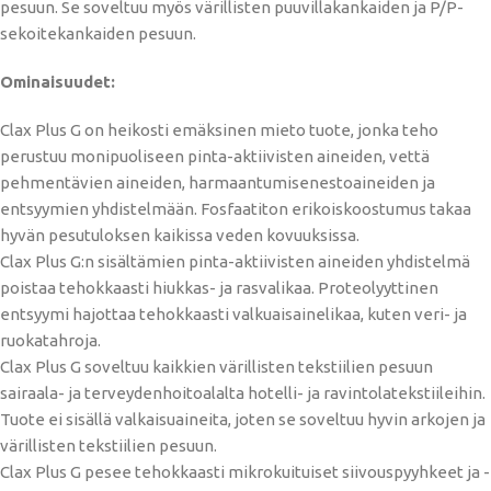
pesuun. Se soveltuu myös värillisten puuvillakankaiden ja P/P-
sekoitekankaiden pesuun.
Ominaisuudet:
Clax Plus G on heikosti emäksinen mieto tuote, jonka teho
perustuu monipuoliseen pinta-aktiivisten aineiden, vettä
pehmentävien aineiden, harmaantumisenestoaineiden ja
entsyymien yhdistelmään. Fosfaatiton erikoiskoostumus takaa
hyvän pesutuloksen kaikissa veden kovuuksissa.
Clax Plus G:n sisältämien pinta-aktiivisten aineiden yhdistelmä
poistaa tehokkaasti hiukkas- ja rasvalikaa. Proteolyyttinen
entsyymi hajottaa tehokkaasti valkuaisainelikaa, kuten veri- ja
ruokatahroja.
Clax Plus G soveltuu kaikkien värillisten tekstiilien pesuun
sairaala- ja terveydenhoitoalalta hotelli- ja ravintolatekstiileihin.
Tuote ei sisällä valkaisuaineita, joten se soveltuu hyvin arkojen ja
värillisten tekstiilien pesuun.
Clax Plus G pesee tehokkaasti mikrokuituiset siivouspyyhkeet ja -