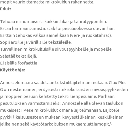
mopit vaurioittamatta mikrokuidun rakennetta.
Edut:
Tehoaa erinomaisesti kaikkiin lika- ja tahratyyppeihin.
Estää harmaantumista: stabiloi pesuliuoksessa olevan lian.
Erittäin tehokas valkuaisainelikaan (veri- ja ruokatahrat).
Sopii aroille ja värillisille tekstiileille.
Turvallinen mikrokuituisille siivouspyyhkeille ja mopeille.
Säästää tekstiilejä.
Ei sisällä fosfaattia
Käyttöohje:
Annostelumäärä säädetään tekstiililajitelman mukaan. Clax Plus
G on nestemäinen, erityisesti mikrokuituisten siivouspyyhkeiden
ja moppien pesuun kehitetty tekstiilienpesuaine. Parhaan
pesutuloksen varmistamiseksi: Annostele alla olevan taulukon
mukaisesti. Pese mikrokuidut omana lajitelmanaan. Lajittele
pyykki likaisuusasteen mukaan: kevyesti likainen, keskilikainen
jalikainen sekä käyttötarkoituksen mukaan: lattiamopit/-