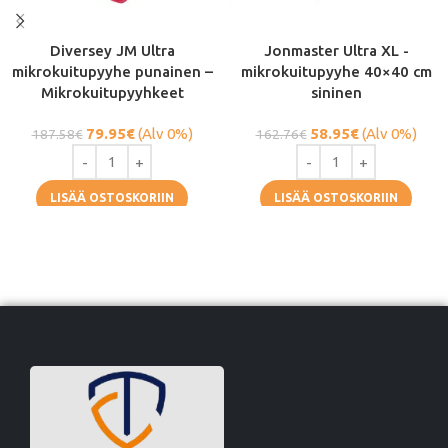
Diversey JM Ultra
Jonmaster Ultra XL -
mikrokuitupyyhe punainen –
mikrokuitupyyhe 40×40 cm
Mikrokuitupyyhkeet
sininen
79.95
€
(Alv 0%)
58.95
€
(Alv 0%)
187.58
€
162.76
€
LISÄÄ OSTOSKORIIN
LISÄÄ OSTOSKORIIN