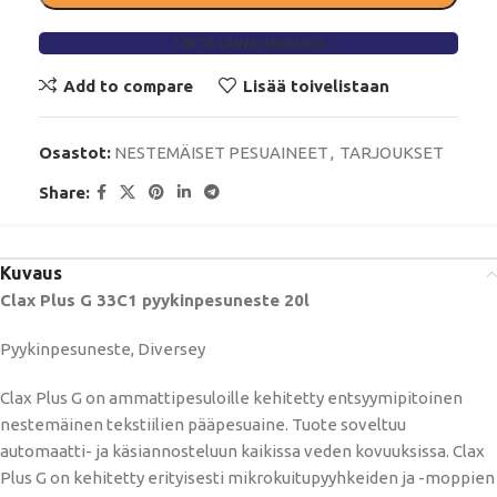
TÄYTÄ LAINAHAKEMUS
Add to compare
Lisää toivelistaan
Osastot:
NESTEMÄISET PESUAINEET
,
TARJOUKSET
Share:
Kuvaus
Clax Plus G 33C1 pyykinpesuneste 20l
Pyykinpesuneste, Diversey
Clax Plus G on ammattipesuloille kehitetty entsyymipitoinen
nestemäinen tekstiilien pääpesuaine. Tuote soveltuu
automaatti- ja käsiannosteluun kaikissa veden kovuuksissa. Clax
Plus G on kehitetty erityisesti mikrokuitupyyhkeiden ja -moppien