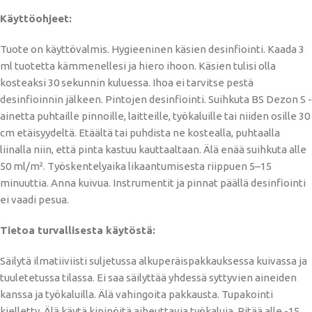
Käyttöohjeet:
Tuote on käyttövalmis. Hygieeninen käsien desinfiointi. Kaada 3
ml tuotetta kämmenellesi ja hiero ihoon. Käsien tulisi olla
kosteaksi 30 sekunnin kuluessa. Ihoa ei tarvitse pestä
desinfioinnin jälkeen. Pintojen desinfiointi. Suihkuta BS Dezon S -
ainetta puhtaille pinnoille, laitteille, työkaluille tai niiden osille 30
cm etäisyydeltä. Etäältä tai puhdista ne kostealla, puhtaalla
liinalla niin, että pinta kastuu kauttaaltaan. Älä enää suihkuta alle
50 ml/m². Työskentelyaika likaantumisesta riippuen 5–15
minuuttia. Anna kuivua. Instrumentit ja pinnat päällä desinfiointi
ei vaadi pesua.
Tietoa turvallisesta käytöstä:
Säilytä ilmatiiviisti suljetussa alkuperäispakkauksessa kuivassa ja
tuuletetussa tilassa. Ei saa säilyttää yhdessä syttyvien aineiden
kanssa ja työkaluilla. Älä vahingoita pakkausta. Tupakointi
kielletty. Älä käytä kipinöitä aiheuttavia työkaluja. Pitää alle -15