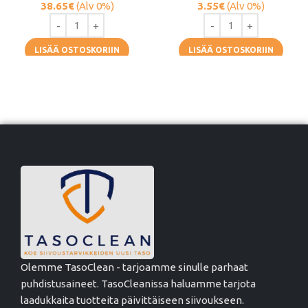
38.65
€
(Alv 0%)
3.55
€
(Alv 0%)
LISÄÄ OSTOSKORIIN
LISÄÄ OSTOSKORIIN
Olemme TasoClean - tarjoamme sinulle parhaat
puhdistusaineet. TasoCleanissa haluamme tarjota
laadukkaita tuotteita päivittäiseen siivoukseen.