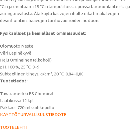
°C:n ja enintään +15 °C:n lämpötiloissa, poissa lämmönlähteistä ja
auringonvalosta. Älä käytä kasvojen iholle eikä limakalvojen
desinfiointiin, haavojen tai ihovaurioiden hoitoon.
Fysikaaliset ja kemialliset ominaisuudet:
Olomuoto Neste
Väri Läpinäkyvä
Haju Ominainen (alkoholi)
pH, 100 %, 25 °C 8–9
Suhteellinen tiheys, g/cm³, 20 °C 0,84–0,88
Tuotetiedot:
Tavaramerkki BS Chemical
Laatikossa 12 kpl
Pakkaus 720 ml suihkepullo
KÄYTTÖTURVALLISUUSTIEDOTE
TUOTELEHTI