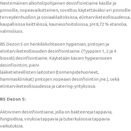
Nestemäinen alkoholipohjainen desinfiointiaine käsille ja
pinnoille, nopeavaikutteinen, soveltuu käytettäväksi eri pinnoille
terveydenhuollon ja sosiaalilaitoksissa, elintarviketeollisuudessa,
kaupallisissa keittiöissä, kauneushoitoloissa, pH 8,72 % etanolia,
valmisliuos.
BS Dezon S on henkilökohtaisen hygienian, pintojen ja
elintarviketeollisuuden desinfiointiaine. (Tyyppien 1, 2 ja 4
biosidi) desinfiointiaine. Käytetään käsien hygieeniseen
desinfiointiin; pieni
lääketieteellisten laitosten (toimenpidehuoneet,
hammasklinikat) pintojen nopeaan desinfiointiin jne.), sekä
elintarviketeollisuudessa ja catering-yrityksissä.
BS Dezon S:
Aktiivinen desinfiointiaine, jolla on bakteereja tappavia,
fungisidisia, viruksia tappavia ja tuberkuloosia tappavia
vaikutuksia.