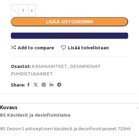
LISÄÄ OSTOSKORIIN
TÄYTÄ LAINAHAKEMUS
Add to compare
Lisää toivelistaan
Osastot:
KÄSIHUUHTEET
,
DESINFIOIVAT
PUHDISTUSAINEET
Share:
Kuvaus
BS Käsidesit ja desinfiointiaine
BS Dezon S antiseptinen käsidesit ja desinfiointiaineet 720ml