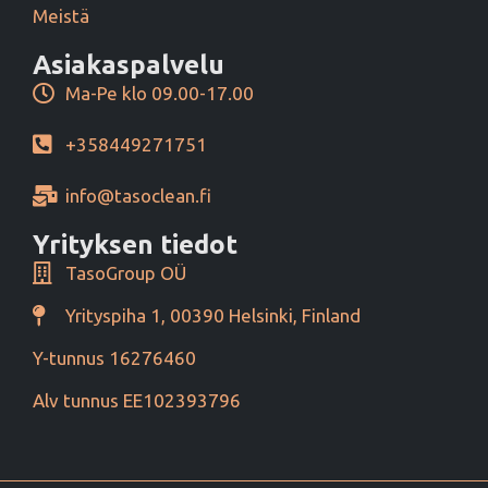
Meistä
Asiakaspalvelu
Ma-Pe klo 09.00-17.00
+358449271751
info@tasoclean.fi
Yrityksen tiedot
TasoGroup OÜ
Yrityspiha 1, 00390 Helsinki, Finland
Y-tunnus 16276460
Alv tunnus EE102393796