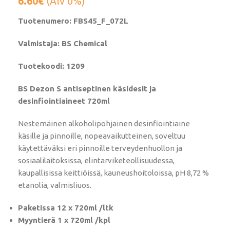
6.60
€
(Alv 0%)
Tuotenumero: FBS45_F_072L
Valmistaja: BS Chemical
Tuotekoodi: 1209
BS Dezon S antiseptinen käsidesit ja
desinfiointiaineet 720ml
Nestemäinen alkoholipohjainen desinfiointiaine
käsille ja pinnoille, nopeavaikutteinen, soveltuu
käytettäväksi eri pinnoille terveydenhuollon ja
sosiaalilaitoksissa, elintarviketeollisuudessa,
kaupallisissa keittiöissä, kauneushoitoloissa, pH 8,72 %
etanolia, valmisliuos.
Paketissa 12 x 720ml /ltk
Myyntierä 1 x 720ml /kpl