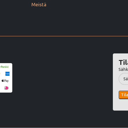
Meistä
Til
Sähk