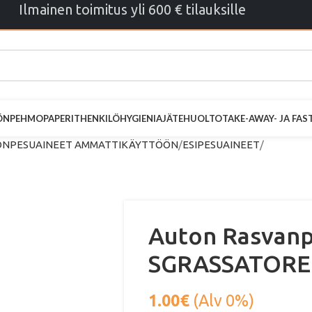
Ilmainen toimitus yli 600 € tilauksille
ÖN
PEHMOPAPERIT
HENKILÖHYGIENIA
JÄTEHUOLTO
TAKE-AWAY- JA FA
NPESUAINEET AMMATTIKÄYTTÖÖN
ESIPESUAINEET
Auton Rasvanp
SGRASSATORE 
1.00
€
(Alv 0%)