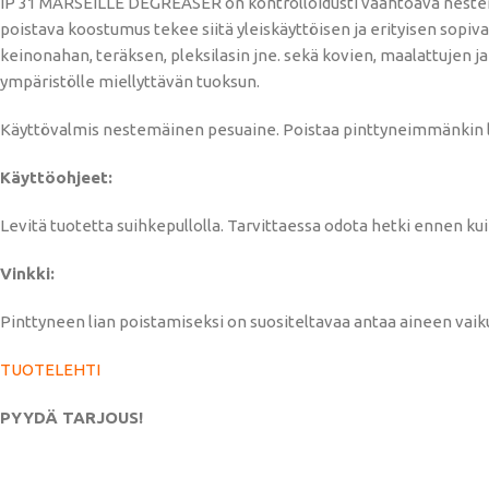
IP 31 MARSEILLE DEGREASER on kontrolloidusti vaahtoava nestemä
poistava koostumus tekee siitä yleiskäyttöisen ja erityisen sopiv
keinonahan, teräksen, pleksilasin jne. sekä kovien, maalattujen j
ympäristölle miellyttävän tuoksun.
Käyttövalmis nestemäinen pesuaine. Poistaa pinttyneimmänkin lian
Käyttöohjeet:
Levitä tuotetta suihkepullolla. Tarvittaessa odota hetki ennen kuin 
Vinkki:
Pinttyneen lian poistamiseksi on suositeltavaa antaa aineen vaikut
TUOTELEHTI
PYYDÄ TARJOUS!