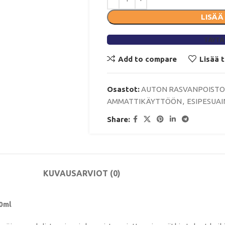
LISÄÄ
TÄYTÄ
Add to compare
Lisää 
Osastot:
AUTON RASVANPOISTO
AMMATTIKÄYTTÖÖN
,
ESIPESUA
Share:
KUVAUS
ARVIOT (0)
0ml