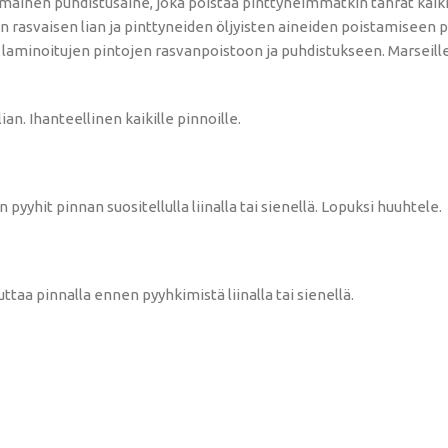
inen puhdistusaine, joka poistaa pinttyneimmätkin tahrat kaikil
an rasvaisen lian ja pinttyneiden öljyisten aineiden poistamiseen 
a laminoitujen pintojen rasvanpoistoon ja puhdistukseen. Marseille
. Ihanteellinen kaikille pinnoille.
pyyhit pinnan suositellulla liinalla tai sienellä. Lopuksi huuhtele.
taa pinnalla ennen pyyhkimistä liinalla tai sienellä.