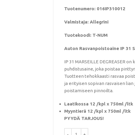
Tuotenumero: 016IP310012
Valmistaja: Allegrini
Tuotekoodi: T-NUM
Auton Rasvanpoistoaine IP 3
IP 31 MARSEILLE DEGREASER on ko
puhdistusaine, joka poistaa pintty
Tuotteen tehokkaasti rasvaa poist
ja erityisen sopivan rasvaisen lian
poistamiseen pinnoilta.
Laatikossa 12 /kpl x 750ml /ltk
Myyntierä 12 /kpl x 750ml /ltk
PYYDÄ TARJOUS!