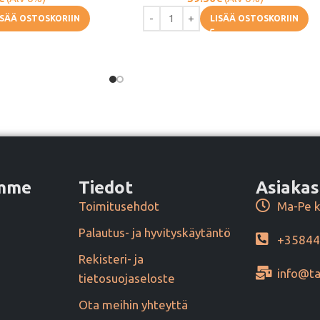
ISÄÄ OSTOSKORIIN
LISÄÄ OSTOSKORIIN
amme
Tiedot
Asiakas
Toimitusehdot
Ma-Pe k
Palautus- ja hyvityskäytäntö
+3584
Rekisteri- ja
info@ta
tietosuojaseloste
Ota meihin yhteyttä