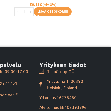
59.13
€
(Alv 0%)
LISÄÄ OSTOSKORIIN
palvelu
Yrityksen tiedot
lo 09.00-17.00
TasoGroup OÜ
Yrityspiha 1, 00390
49271751
Helsinki, Finland
soclean.fi
Y-tunnus 16276460
Alv tunnus EE102393796