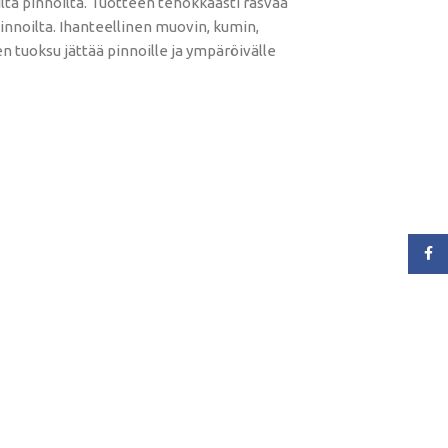
ta pinnoilta. Tuotteen tehokkaasti rasvaa
pinnoilta. Ihanteellinen muovin, kumin,
n tuoksu jättää pinnoille ja ympäröivälle
Face