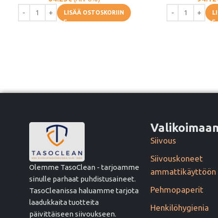
LISÄÄ OSTOSKORIIN
L
Valikoima
Siivous
Siivouskoneet
Olemme TasoClean - tarjoamme
ammattikäyttöön
sinulle parhaat puhdistusaineet.
Pehmopaperit
TasoCleanissa haluamme tarjota
laadukkaita tuotteita
Henkilöhygienia
päivittäiseen siivoukseen.