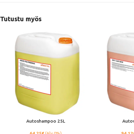
Tutustu myös
Autoshampoo 25L
Auto
64.25
€
(Alv 0%)
94.12