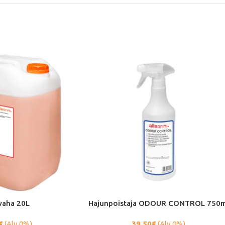
vaha 20L
Hajunpoistaja ODOUR CONTROL 750m
€
(Alv 0%)
39.50
€
(Alv 0%)