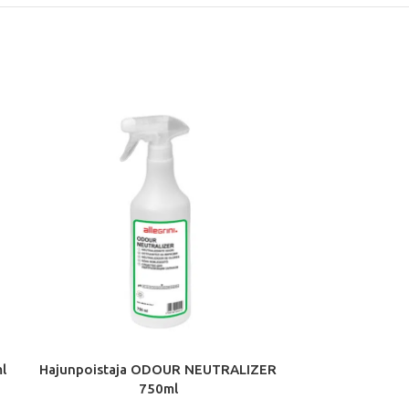
l
Hajunpoistaja ODOUR NEUTRALIZER
Harjasham
750ml
56