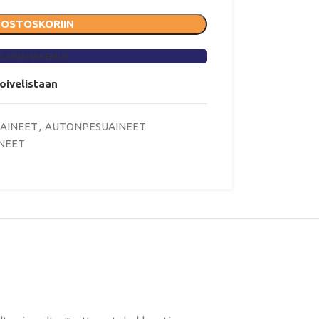
 OSTOSKORIIN
 LAINAHAKEMUS
toivelistaan
AINEET
,
AUTONPESUAINEET
INEET