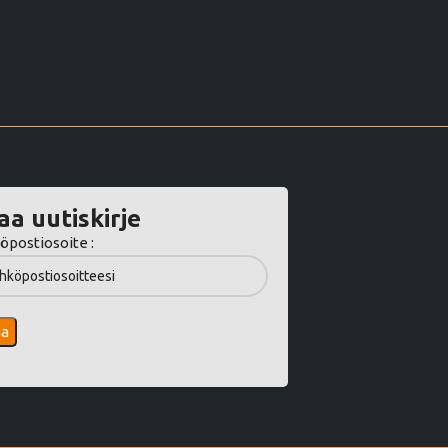
aa uutiskirje
öpostiosoite :