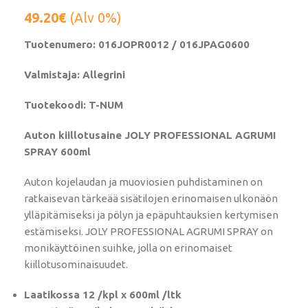
49.20
€
(Alv 0%)
Tuotenumero: 016JOPR0012 / 016JPAG0600
Valmistaja: Allegrini
Tuotekoodi: T-NUM
Auton kiillotusaine JOLY PROFESSIONAL AGRUMI
SPRAY 600ml
Auton kojelaudan ja muoviosien puhdistaminen on
ratkaisevan tärkeää sisätilojen erinomaisen ulkonäön
ylläpitämiseksi ja pölyn ja epäpuhtauksien kertymisen
estämiseksi. JOLY PROFESSIONAL AGRUMI SPRAY on
monikäyttöinen suihke, jolla on erinomaiset
kiillotusominaisuudet.
Laatikossa 12 /kpl x 600ml /ltk