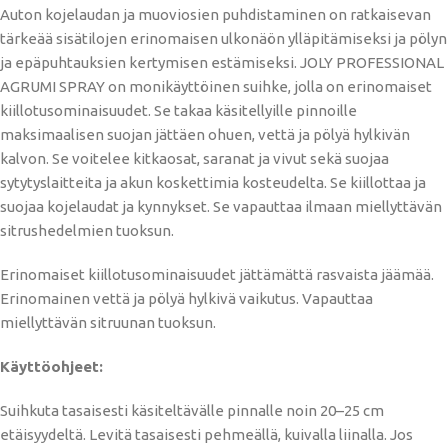
Auton kojelaudan ja muoviosien puhdistaminen on ratkaisevan
tärkeää sisätilojen erinomaisen ulkonäön ylläpitämiseksi ja pölyn
ja epäpuhtauksien kertymisen estämiseksi. JOLY PROFESSIONAL
AGRUMI SPRAY on monikäyttöinen suihke, jolla on erinomaiset
kiillotusominaisuudet. Se takaa käsitellyille pinnoille
maksimaalisen suojan jättäen ohuen, vettä ja pölyä hylkivän
kalvon. Se voitelee kitkaosat, saranat ja vivut sekä suojaa
sytytyslaitteita ja akun koskettimia kosteudelta. Se kiillottaa ja
suojaa kojelaudat ja kynnykset. Se vapauttaa ilmaan miellyttävän
sitrushedelmien tuoksun.
Erinomaiset kiillotusominaisuudet jättämättä rasvaista jäämää.
Erinomainen vettä ja pölyä hylkivä vaikutus. Vapauttaa
miellyttävän sitruunan tuoksun.
Käyttöohjeet:
Suihkuta tasaisesti käsiteltävälle pinnalle noin 20–25 cm
etäisyydeltä. Levitä tasaisesti pehmeällä, kuivalla liinalla. Jos