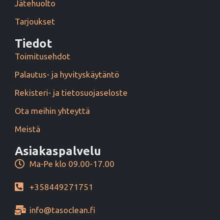
Jätehuolto
Tarjoukset
Tiedot
Toimitusehdot
Palautus- ja hyvityskäytäntö
Rekisteri- ja tietosuojaseloste
Ota meihin yhteyttä
Meistä
Asiakaspalvelu
Ma-Pe klo 09.00-17.00
+358449271751
info@tasoclean.fi