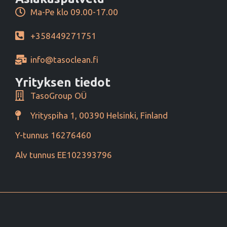
Ma-Pe klo 09.00-17.00
+358449271751
info@tasoclean.fi
Yrityksen tiedot
TasoGroup OÜ
Yrityspiha 1, 00390 Helsinki, Finland
Y-tunnus 16276460
Alv tunnus EE102393796