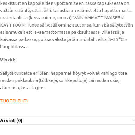
keskisuurten kappaleiden upottamiseen: tässä tapauksessa on
välttämätöntä, että säiliö tai astia on valmistettu hapottomasta
materiaalista (keraaminen, muovi). VAIN AMMATTIMAISEEN
KÄYTTÖÖN. Tuote säilyttää ominaisuutensa, kun sitä säilytetään
asianmukaisesti avaamattomassa pakkauksessa, viileässä ja
kuivassa paikassa, poissa valolta ja lämmönlähteiltä, ​​5–35 °C:n
lämpötilassa.
Vinkki:
Säilytä tuotetta erillään: happamat höyryt voivat vahingoittaa
raudan pakkauksia (tölkkejä, suihkepulloja) tai raudan osia,
alumiinia, terästä jne.
TUOTELEHTI
Arviot (0)