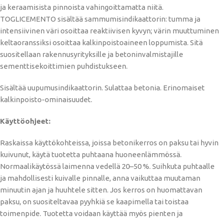
ja keraamisista pinnoista vahingoittamatta niitä.
TOGLICEMENTO sisältää sammumisindikaattorin: tumma ja
intensiivinen väri osoittaa reaktiivisen kyvyn; värin muuttuminen
keltaoranssiksi osoittaa kalkinpoistoaineen loppumista. Sitä
suositellaan rakennusyrityksille ja betoninvalmistajille
sementtisekoittimien puhdistukseen.
Sisältää uupumusindikaattorin. Sulattaa betonia. Erinomaiset
kalkinpoisto-ominaisuudet.
Käyttöohjeet:
Raskaissa käyttökohteissa, joissa betonikerros on paksu tai hyvin
kuivunut, käytä tuotetta puhtaana huoneenlämmössä.
Normaalikäytössä laimenna vedellä 20–50 %. Suihkuta puhtaalle
ja mahdollisesti kuivalle pinnalle, anna vaikuttaa muutaman
minuutin ajan ja huuhtele sitten. Jos kerros on huomattavan
paksu, on suositeltavaa pyyhkiä se kaapimella tai toistaa
toimenpide. Tuotetta voidaan käyttää myös pienten ja