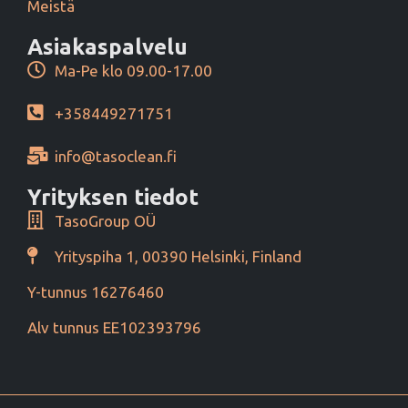
Meistä
Asiakaspalvelu
Ma-Pe klo 09.00-17.00
+358449271751
info@tasoclean.fi
Yrityksen tiedot
TasoGroup OÜ
Yrityspiha 1, 00390 Helsinki, Finland
Y-tunnus 16276460
Alv tunnus EE102393796