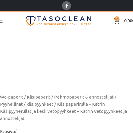
0
0.00
Wc-paperit / Käsipaperit /
Pehmopaperit &
annostelijat / Pyyheliinat
/ käsipyyhkeet /
Käsipaperirulla
Wc-paperit / Käsipaperit / Pehmopaperit & annostelijat /
Pyyheliinat / käsipyyhkeet / Käsipaperirulla – Katrin
Käsipyyherullat ja keskivetopyyhkeet – Katrin Vetopyyhkeet ja
annostelijat
Etusivu