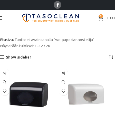
0
0.00
wc-paperiannostelija
Etusivu
Tuotteet avainsanalla “wc-paperiannostelija”
Näytetään tulokset 1–12 / 26
Show sidebar