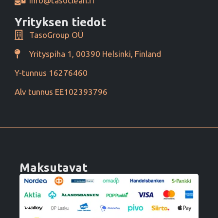
info@tasoclean.fi
Yrityksen tiedot
TasoGroup OÜ
Yrityspiha 1, 00390 Helsinki, Finland
Y-tunnus 16276460
Alv tunnus EE102393796
Maksutavat