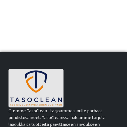
Olemme TasoClean - tarjoamme sinulle parhaat
puhdistusaineet. TasoCleanissa haluamme tarjota
laadukkaita tuotteita päivittäiseen siivoukseen.