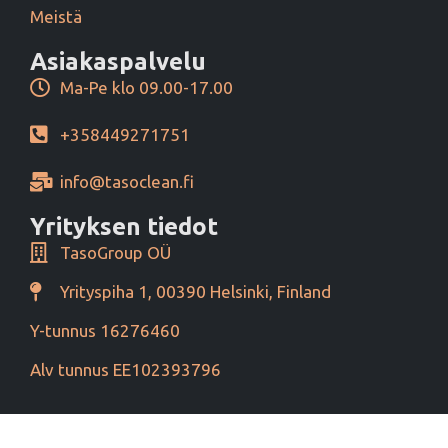
Meistä
Asiakaspalvelu
Ma-Pe klo 09.00-17.00
+358449271751
info@tasoclean.fi
Yrityksen tiedot
TasoGroup OÜ
Yrityspiha 1, 00390 Helsinki, Finland
Y-tunnus 16276460
Alv tunnus EE102393796