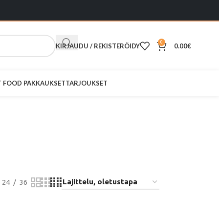
0
KIRJAUDU / REKISTERÖIDY
0.00
€
ST FOOD PAKKAUKSET
TARJOUKSET
i 35L
24
36