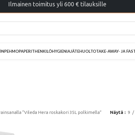
Ilmainen toimitus yli 600 € tilauksille
ÖN
PEHMOPAPERIT
HENKILÖHYGIENIA
JÄTEHUOLTO
TAKE-AWAY- JA FA
 Hera roskakor
polkimella
ainsanalla “Vileda Hera roskakori 35L polkimella”
Näytä
9