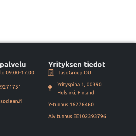
palvelu
Yrityksen tiedot
lo 09.00-17.00
TasoGroup OÜ
Yrityspiha 1, 00390
49271751
Helsinki, Finland
soclean.fi
Y-tunnus 16276460
Alv tunnus EE102393796