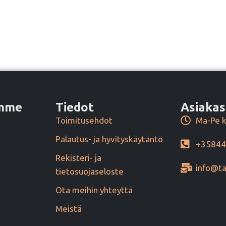
amme
Tiedot
Asiakas
Toimitusehdot
Ma-Pe k
Palautus- ja hyvityskäytäntö
+3584
Rekisteri- ja
info@ta
tietosuojaseloste
Ota meihin yhteyttä
Meistä