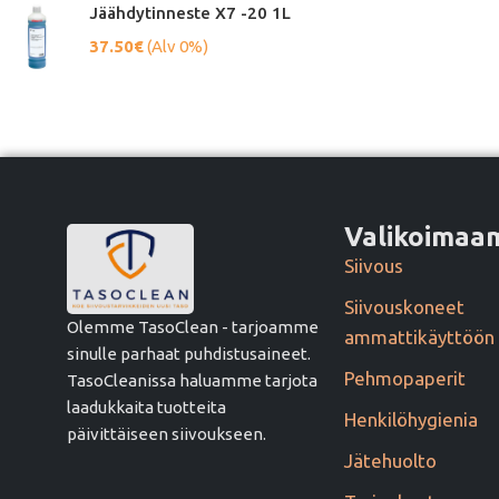
Jäähdytinneste X7 -20 1L
37.50
€
(Alv 0%)
Valikoima
Siivous
Siivouskoneet
Olemme TasoClean - tarjoamme
ammattikäyttöön
sinulle parhaat puhdistusaineet.
Pehmopaperit
TasoCleanissa haluamme tarjota
laadukkaita tuotteita
Henkilöhygienia
päivittäiseen siivoukseen.
Jätehuolto