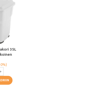
kakori 35L
lkoinen
 0%)
KORIIN