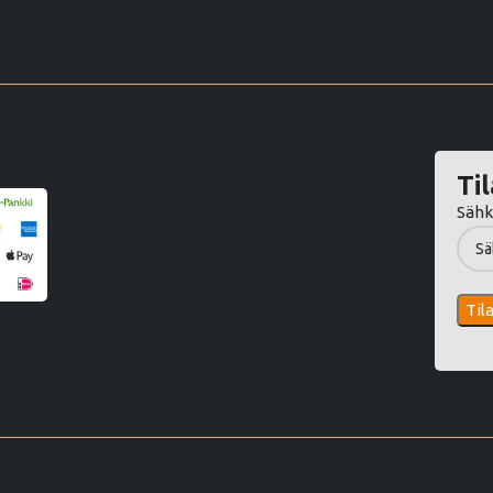
Til
Sähk