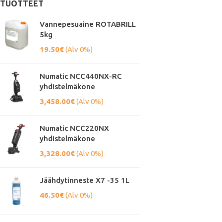
TUOTTEET
Vannepesuaine ROTABRILL
5kg
19.50
€
(Alv 0%)
Numatic NCC440NX-RC
yhdistelmäkone
3,458.00
€
(Alv 0%)
Numatic NCC220NX
yhdistelmäkone
3,328.00
€
(Alv 0%)
Jäähdytinneste X7 -35 1L
46.50
€
(Alv 0%)