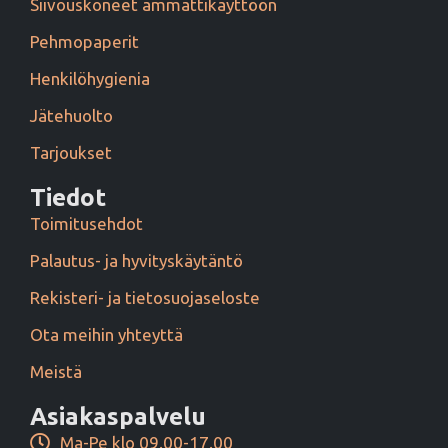
Siivouskoneet ammattikäyttöön
Pehmopaperit
Henkilöhygienia
Jätehuolto
Tarjoukset
Tiedot
Toimitusehdot
Palautus- ja hyvityskäytäntö
Rekisteri- ja tietosuojaseloste
Ota meihin yhteyttä
Meistä
Asiakaspalvelu
Ma-Pe klo 09.00-17.00