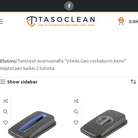
0
0.00
Vileda Geo roskakorin
kansi
Etusivu
Tuotteet avainsanalla “Vileda Geo roskakorin kansi”
Näytetään kaikki 2 tulosta
Show sidebar