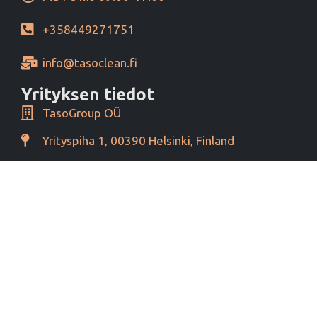
+358449271751
info@tasoclean.fi
Yrityksen tiedot
TasoGroup OÜ
Yrityspiha 1, 00390 Helsinki, Finland
Y-tunnus 16276460
Alv tunnus EE102393796
Maksutavat