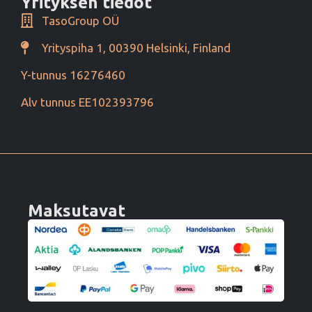
Yrityksen tiedot
TasoGroup OÜ
Yrityspiha 1, 00390 Helsinki, Finland
Y-tunnus 16276460
Alv tunnus EE102393796
Maksutavat