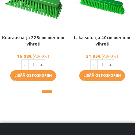
Kuurausharja 225mm medium
Lakaisuharja 40cm medium
vihreä
vihreä
16.08
€
(Alv 0%)
21.95
€
(Alv 0%)
LISÄÄ OSTOSKORIIN
LISÄÄ OSTOSKORIIN
1
2
3
4
→